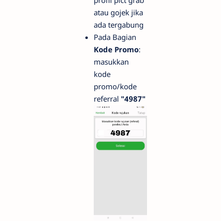
profil pict grab
atau gojek jika
ada tergabung
Pada Bagian
Kode Promo
:
masukkan
kode
promo/kode
referral
"4987"