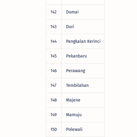
142
Dumai
DRV22472
143
Duri
DRV22472
144
Pangkalan Kerinci
DRV22472
145
Pekanbaru
DRV22472
146
Perawang
DRV22472
147
Tembilahan
DRV22472
148
Majene
DRV22472
149
Mamuju
DRV22472
150
Polewali
DRV22472