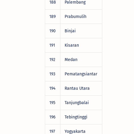
188
Palembang
DRV22472
189
Prabumulih
DRV22472
190
Binjai
DRV22472
191
Kisaran
DRV22472
192
Medan
DRV22472
193
Pematangsiantar
DRV22472
194
Rantau Utara
DRV22472
195
Tanjungbalai
DRV22472
196
Tebingtinggi
DRV22472
197
Yogyakarta
DRV22472