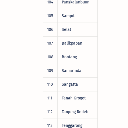
104
Pangkalanbuun
DRV22472
105
Sampit
DRV22472
106
Selat
DRV22472
107
Balikpapan
DRV22472
108
Bontang
DRV22472
109
Samarinda
DRV22472
110
Sangatta
DRV22472
111
Tanah Grogot
DRV22472
112
Tanjung Redeb
DRV22472
113
Tenggarong
DRV22472