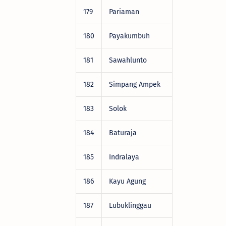
179
Pariaman
DRV22472
180
Payakumbuh
DRV22472
181
Sawahlunto
DRV22472
182
Simpang Ampek
DRV22472
183
Solok
DRV22472
184
Baturaja
DRV22472
185
Indralaya
DRV22472
186
Kayu Agung
DRV22472
187
Lubuklinggau
DRV22472