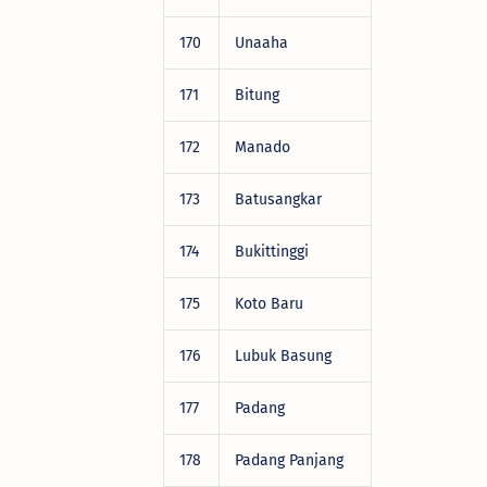
170
Unaaha
DRV22472
171
Bitung
DRV22472
172
Manado
DRV22472
173
Batusangkar
DRV22472
174
Bukittinggi
DRV22472
175
Koto Baru
DRV22472
176
Lubuk Basung
DRV22472
177
Padang
DRV22472
178
Padang Panjang
DRV22472