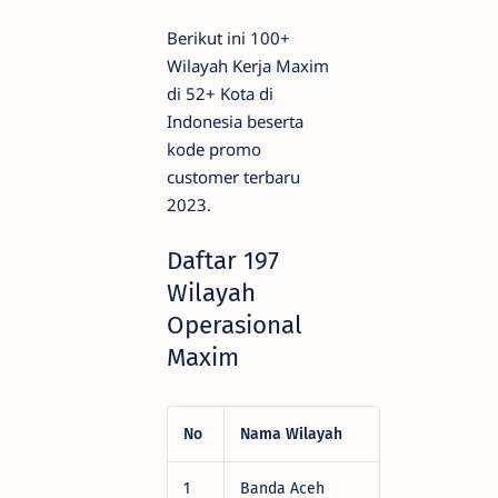
Berikut ini 100+
Wilayah Kerja Maxim
di 52+ Kota di
Indonesia beserta
kode promo
customer terbaru
2023.
Daftar 197
Wilayah
Operasional
Maxim
No
Nama Wilayah
Kode Pr
1
Banda Aceh
DRV22472