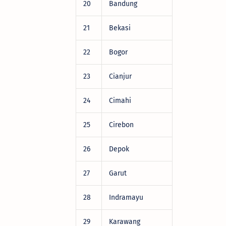
20
Bandung
DRV22472
21
Bekasi
DRV22472
22
Bogor
DRV22472
23
Cianjur
DRV22472
24
Cimahi
DRV22472
25
Cirebon
DRV22472
26
Depok
DRV22472
27
Garut
DRV22472
28
Indramayu
DRV22472
29
Karawang
DRV22472