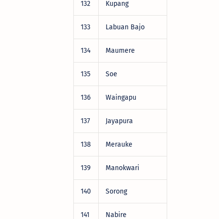
132
Kupang
DRV22472
133
Labuan Bajo
DRV22472
134
Maumere
DRV22472
135
Soe
DRV22472
136
Waingapu
DRV22472
137
Jayapura
DRV22472
138
Merauke
DRV22472
139
Manokwari
DRV22472
140
Sorong
DRV22472
141
Nabire
DRV22472