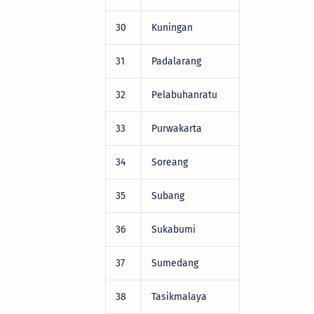
30
Kuningan
DRV22472
31
Padalarang
DRV22472
32
Pelabuhanratu
DRV22472
33
Purwakarta
DRV22472
34
Soreang
DRV22472
35
Subang
DRV22472
36
Sukabumi
DRV22472
37
Sumedang
DRV22472
38
Tasikmalaya
DRV22472