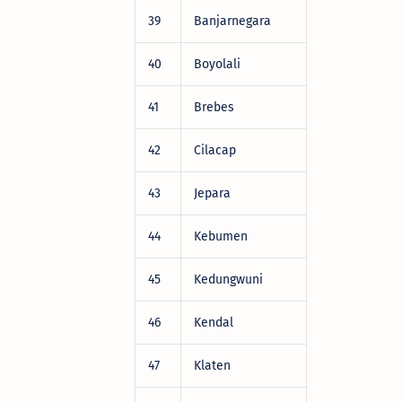
39
Banjarnegara
DRV22472
40
Boyolali
DRV22472
41
Brebes
DRV22472
42
Cilacap
DRV22472
43
Jepara
DRV22472
44
Kebumen
DRV22472
45
Kedungwuni
DRV22472
46
Kendal
DRV22472
47
Klaten
DRV22472