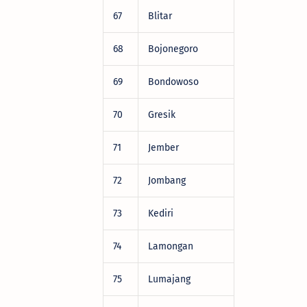
67
Blitar
DRV22472
68
Bojonegoro
DRV22472
69
Bondowoso
DRV22472
70
Gresik
DRV22472
71
Jember
DRV22472
72
Jombang
DRV22472
73
Kediri
DRV22472
74
Lamongan
DRV22472
75
Lumajang
DRV22472