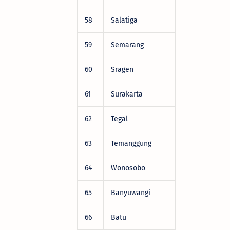
58
Salatiga
DRV22472
59
Semarang
DRV22472
60
Sragen
DRV22472
61
Surakarta
DRV22472
62
Tegal
DRV22472
63
Temanggung
DRV22472
64
Wonosobo
DRV22472
65
Banyuwangi
DRV22472
66
Batu
DRV22472