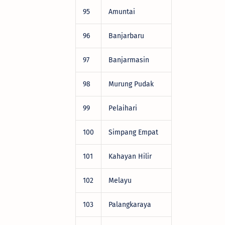
95
Amuntai
DRV22472
96
Banjarbaru
DRV22472
97
Banjarmasin
DRV22472
98
Murung Pudak
DRV22472
99
Pelaihari
DRV22472
100
Simpang Empat
DRV22472
101
Kahayan Hilir
DRV22472
102
Melayu
DRV22472
103
Palangkaraya
DRV22472