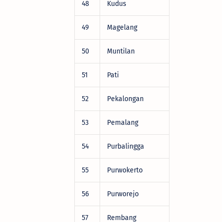
48
Kudus
DRV22472
49
Magelang
DRV22472
50
Muntilan
DRV22472
51
Pati
DRV22472
52
Pekalongan
DRV22472
53
Pemalang
DRV22472
54
Purbalingga
DRV22472
55
Purwokerto
DRV22472
56
Purworejo
DRV22472
57
Rembang
DRV22472