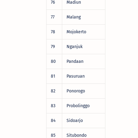
76
Madiun
DRV22472
77
Malang
DRV22472
78
Mojokerto
DRV22472
79
Nganjuk
DRV22472
80
Pandaan
DRV22472
81
Pasuruan
DRV22472
82
Ponorogo
DRV22472
83
Probolinggo
DRV22472
84
Sidoarjo
DRV22472
85
Situbondo
DRV22472