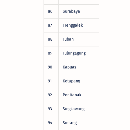
86
Surabaya
DRV22472
87
Trenggalek
DRV22472
88
Tuban
DRV22472
89
Tulungagung
DRV22472
90
Kapuas
DRV22472
91
Ketapang
DRV22472
92
Pontianak
DRV22472
93
Singkawang
DRV22472
94
Sintang
DRV22472