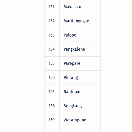
151
Makassar
DRV22472
152
Maritengngae
DRV22472
153
Palopo
DRV22472
154
Pangkajene
DRV22472
155
Parepare
DRV22472
156
Pinrang
DRV22472
157
Rantepao
DRV22472
158
Sengkang
DRV22472
159
Watampone
DRV22472