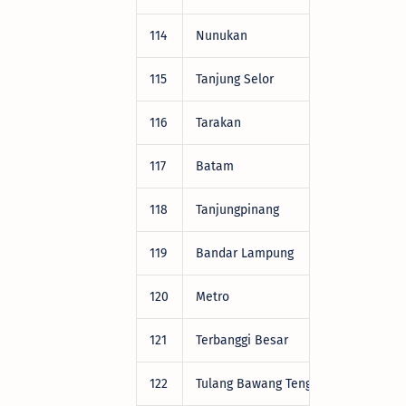
114
Nunukan
DRV22472
115
Tanjung Selor
DRV22472
116
Tarakan
DRV22472
117
Batam
DRV22472
118
Tanjungpinang
DRV22472
119
Bandar Lampung
DRV22472
120
Metro
DRV22472
121
Terbanggi Besar
DRV22472
122
Tulang Bawang Tengah
DRV22472