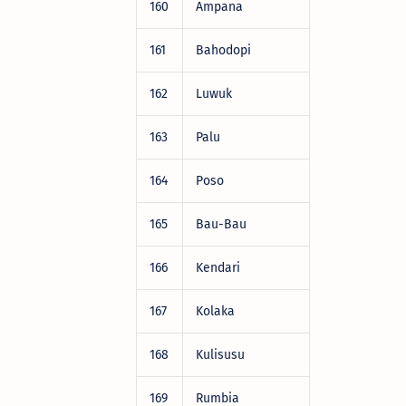
160
Ampana
DRV22472
161
Bahodopi
DRV22472
162
Luwuk
DRV22472
163
Palu
DRV22472
164
Poso
DRV22472
165
Bau-Bau
DRV22472
166
Kendari
DRV22472
167
Kolaka
DRV22472
168
Kulisusu
DRV22472
169
Rumbia
DRV22472