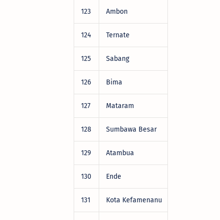
123
Ambon
DRV22472
124
Ternate
DRV22472
125
Sabang
DRV22472
126
Bima
DRV22472
127
Mataram
DRV22472
128
Sumbawa Besar
DRV22472
129
Atambua
DRV22472
130
Ende
DRV22472
131
Kota Kefamenanu
DRV22472