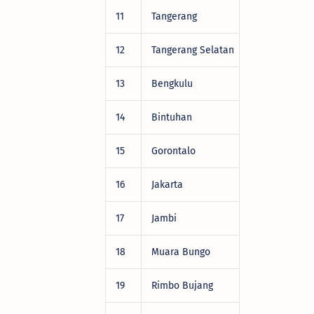
11
Tangerang
DRV22472
12
Tangerang Selatan
DRV22472
13
Bengkulu
DRV22472
14
Bintuhan
DRV22472
15
Gorontalo
DRV22472
16
Jakarta
DRV22472
17
Jambi
DRV22472
18
Muara Bungo
DRV22472
19
Rimbo Bujang
DRV22472