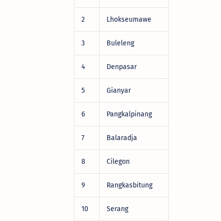
2
Lhokseumawe
DRV22472
3
Buleleng
DRV22472
4
Denpasar
DRV22472
5
Gianyar
DRV22472
6
Pangkalpinang
DRV22472
7
Balaradja
DRV22472
8
Cilegon
DRV22472
9
Rangkasbitung
DRV22472
10
Serang
DRV22472