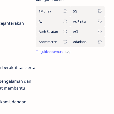
1Money
5G
Ac
Ac Pintar
ejahterakan
Aceh Selatan
ACI
Acommerce
Adadana
 beraktifitas serta
rpengalaman dan
gat membantu
 kami, dengan