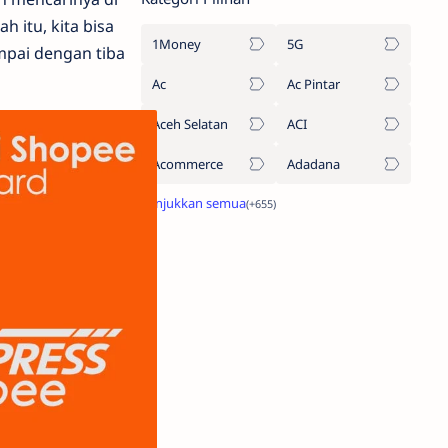
 itu, kita bisa
1Money
5G
ampai dengan tiba
Ac
Ac Pintar
Aceh Selatan
ACI
Acommerce
Adadana