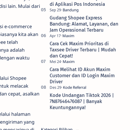
di Aplikasi Pos Indonesia
i lain. Mulai dari
Gudang Shopee Express
Bandung: Alamat, Layanan, dan
asi e-commerce
Jam Operasional Terbaru
iasanya kita akan
ee telah
Cara Cek Maxim Prioritas di
unya adalah
Taxsee Driver Terbaru | Mudah
dan Cepat!
 dengan waktu
Cara Melihat ID Akun Maxim
Customer dan ID Login Maxim
lalui Shopee
Driver
untuk melacak
dan cepat, asalkan
Kode Undangan Tiktok 2026 |
7N87646476087 | Banyak
Keuntungannya!
lalui halaman
pengiriman yang
n mencarinya di
Kategori Pilihan