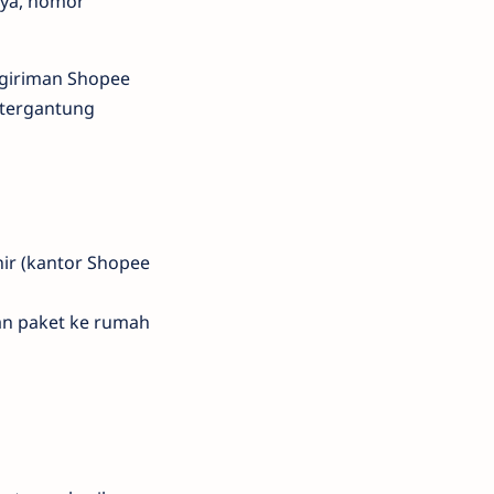
nya, nomor
ngiriman Shopee
 tergantung
hir (kantor Shopee
kan paket ke rumah