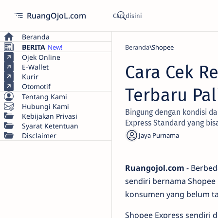
RuangOjoL.com
Beranda
BERITA
Beranda
Shopee
Ojek Online
Cara Cek R
E-Wallet
Kurir
Otomotif
Terbaru Pa
Tentang Kami
Hubungi Kami
Bingung dengan kondisi da
Kebijakan Privasi
Express Standard yang bis
Syarat Ketentuan
Disclaimer
Ruangojol.com
- Berbed
sendiri bernama Shopee 
konsumen yang belum tah
Shopee Express sendiri