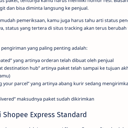
tus paket, tentunya kamu harus memiliki nomor resi. Biasa
digit dan bisa diminta langsung ke penjual.
rmudah pemeriksaan, kamu juga harus tahu arti status pe
 status yang tertera di situs tracking akan terus berubah
s pengiriman yang paling penting adalah:
ated” yang artinya orderan telah dibuat oleh penjual
 at destination hub” artinya paket telah sampai ke tujuan ak
kamu)
ing your parcel” yang artinya abang kurir sedang mengirim
elivered” maksudnya paket sudah dikirimkan
i Shopee Express Standard