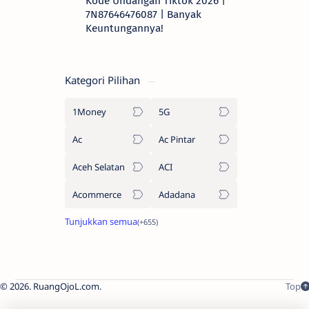
Kode Undangan Tiktok 2026 |
7N87646476087 | Banyak
Keuntungannya!
Kategori Pilihan
1Money
5G
Ac
Ac Pintar
Aceh Selatan
ACI
Acommerce
Adadana
2026.
RuangOjoL.com
.