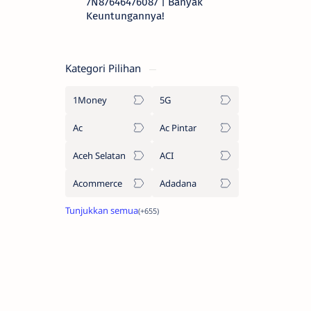
7N87646476087 | Banyak
Keuntungannya!
Kategori Pilihan
1Money
5G
Ac
Ac Pintar
Aceh Selatan
ACI
Acommerce
Adadana