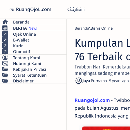
RuangOjoL.com
Beranda
BERITA
Beranda
Bisnis Online
Ojek Online
Kumpulan L
E-Wallet
Kurir
Otomotif
76 Terbaik 
Tentang Kami
Hubungi Kami
Twibbon Hari Kemerdekaan
Kebijakan Privasi
mengingat sedang memper
Syarat Ketentuan
Disclaimer
5 years ago
Ruangojol.com
- Twibbo
pada bulan Agustus, me
Republik Indonesia yang 