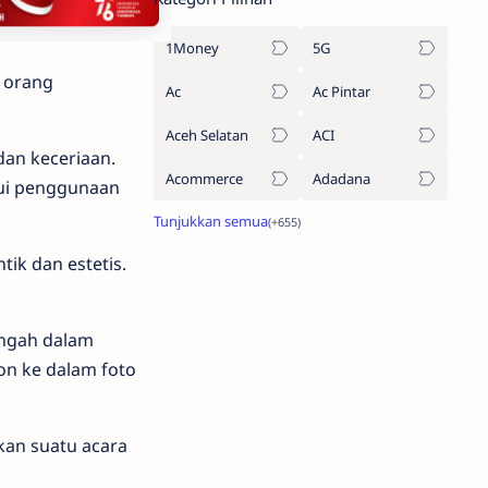
1Money
5G
a orang
Ac
Ac Pintar
Aceh Selatan
ACI
dan keceriaan.
Acommerce
Adadana
lui penggunaan
ik dan estetis.
engah dalam
n ke dalam foto
kan suatu acara