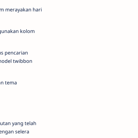
lam merayakan hari
ggunakan kolom
us pencarian
model twibbon
an tema
utan yang telah
dengan selera