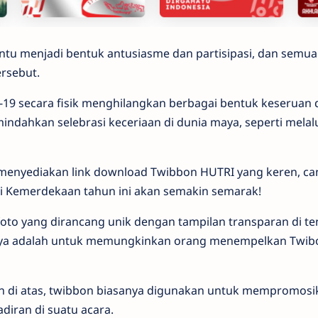
entu menjadi bentuk antusiasme dan partisipasi, dan semu
ersebut.
d-19 secara fisik menghilangkan berbagai bentuk keseruan 
mindahkan selebrasi keceriaan di dunia maya, seperti mela
menyediakan link download Twibbon HUTRI yang keren, cant
i Kemerdekaan tahun ini akan semakin semarak!
foto yang dirancang unik dengan tampilan transparan di t
nnya adalah untuk memungkinkan orang menempelkan Twibo
an di atas, twibbon biasanya digunakan untuk mempromosi
diran di suatu acara.