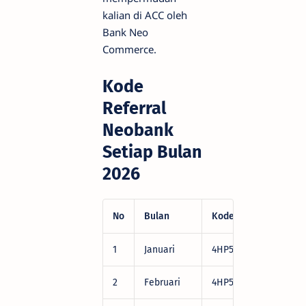
kalian di ACC oleh
Bank Neo
Commerce.
Kode
Referral
Neobank
Setiap Bulan
2026
No
Bulan
Kode Referral
Bo
1
Januari
4HP522
Ce
2
Februari
4HP522
Ce