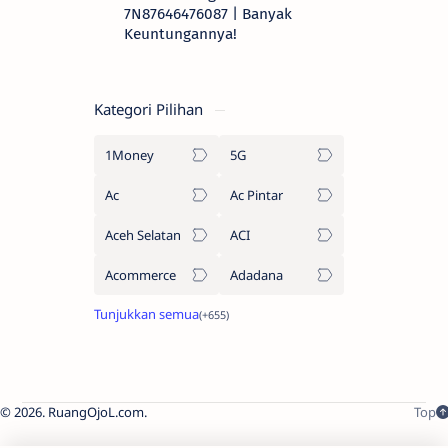
7N87646476087 | Banyak
Keuntungannya!
Kategori Pilihan
1Money
5G
Ac
Ac Pintar
Aceh Selatan
ACI
Acommerce
Adadana
2026.
RuangOjoL.com
.