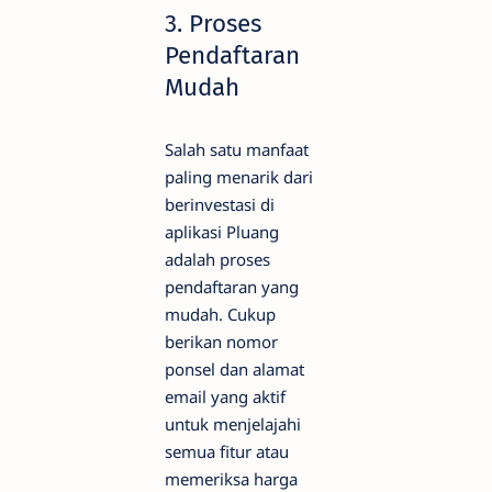
3. Proses
Pendaftaran
Mudah
Salah satu manfaat
paling menarik dari
berinvestasi di
aplikasi Pluang
adalah proses
pendaftaran yang
mudah. Cukup
berikan nomor
ponsel dan alamat
email yang aktif
untuk menjelajahi
semua fitur atau
memeriksa harga