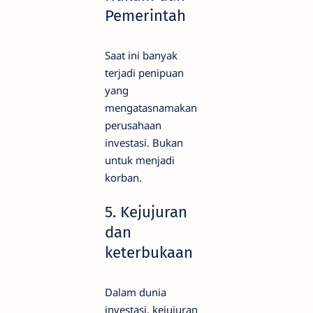
Pemerintah
Saat ini banyak
terjadi penipuan
yang
mengatasnamakan
perusahaan
investasi. Bukan
untuk menjadi
korban.
5. Kejujuran
dan
keterbukaan
Dalam dunia
investasi, kejujuran