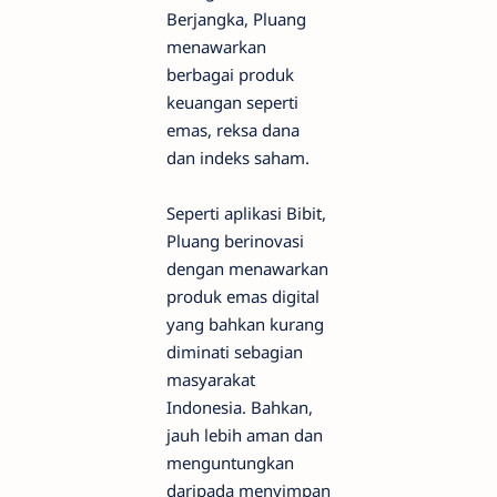
Berjangka, Pluang
menawarkan
berbagai produk
keuangan seperti
emas, reksa dana
dan indeks saham.
Seperti aplikasi Bibit,
Pluang berinovasi
dengan menawarkan
produk emas digital
yang bahkan kurang
diminati sebagian
masyarakat
Indonesia. Bahkan,
jauh lebih aman dan
menguntungkan
daripada menyimpan