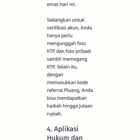
emas hari ini.
Sedangkan untuk
verifikasi akun, Anda
hanya perlu
mengunggah foto
KTP dan foto pribadi
sambil memegang
KTP. Selain itu,
dengan
memasukkan kode
referral Pluang, Anda
bisa mendapatkan
hadiah hingga jutaan
rupiah.
4. Aplikasi
Hukum dan