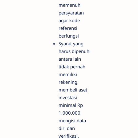
memenuhi
persyaratan
agar kode
referensi
berfungsi
Syarat yang
harus dipenuhi
antara lain
tidak pernah
memiliki
rekening,
membeli aset
investasi
minimal Rp
1.000.000,
mengisi data
diri dan
verifikasi.