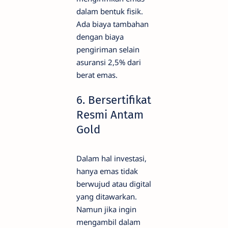
dalam bentuk fisik.
Ada biaya tambahan
dengan biaya
pengiriman selain
asuransi 2,5% dari
berat emas.
6. Bersertifikat
Resmi Antam
Gold
Dalam hal investasi,
hanya emas tidak
berwujud atau digital
yang ditawarkan.
Namun jika ingin
mengambil dalam