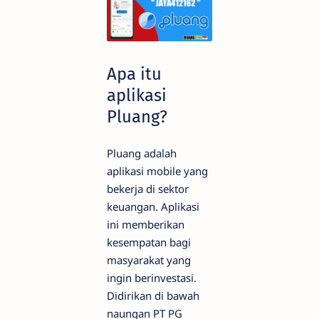
Apa itu
aplikasi
Pluang?
Pluang adalah
aplikasi mobile yang
bekerja di sektor
keuangan. Aplikasi
ini memberikan
kesempatan bagi
masyarakat yang
ingin berinvestasi.
Didirikan di bawah
naungan PT PG