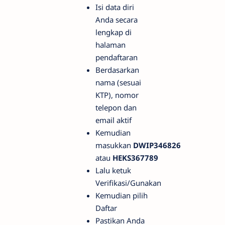
Isi data diri
Anda secara
lengkap di
halaman
pendaftaran
Berdasarkan
nama (sesuai
KTP), nomor
telepon dan
email aktif
Kemudian
masukkan
DWIP346826
atau
HEKS367789
Lalu ketuk
Verifikasi/Gunakan
Kemudian pilih
Daftar
Pastikan Anda