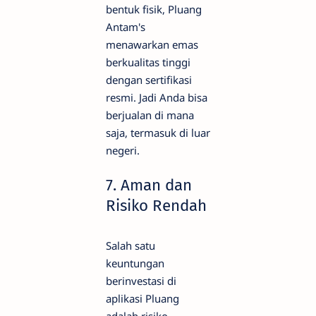
bentuk fisik, Pluang
Antam's
menawarkan emas
berkualitas tinggi
dengan sertifikasi
resmi. Jadi Anda bisa
berjualan di mana
saja, termasuk di luar
negeri.
7. Aman dan
Risiko Rendah
Salah satu
keuntungan
berinvestasi di
aplikasi Pluang