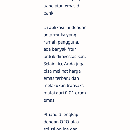
uang atau emas di
bank.
Di aplikasi ini dengan
antarmuka yang
ramah pengguna,
ada banyak fitur
untuk diinvestasikan.
Selain itu, Anda juga
bisa melihat harga
emas terbaru dan
melakukan transaksi
mulai dari 0,01 gram
emas.
Pluang dilengkapi
dengan O2O atau
solusi online dan