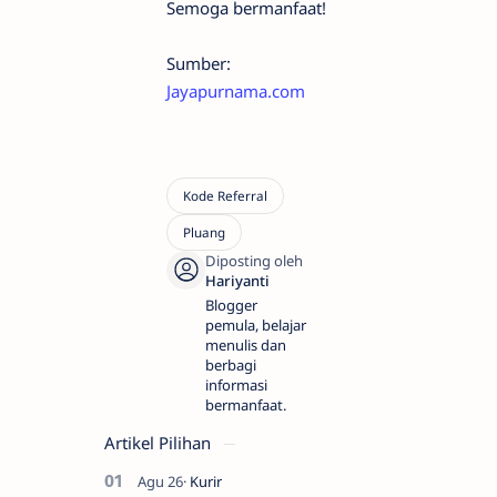
Semoga bermanfaat!
Sumber:
Jayapurnama.com
Blogger
pemula, belajar
menulis dan
berbagi
informasi
bermanfaat.
Artikel Pilihan