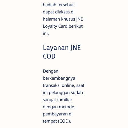
hadiah tersebut
dapat diakses di
halaman khusus JNE
Loyalty Card berikut
ini.
Layanan JNE
COD
Dengan
berkembangnya
transaksi online, saat
ini pelanggan sudah
sangat familiar
dengan metode
pembayaran di
tempat (COD).