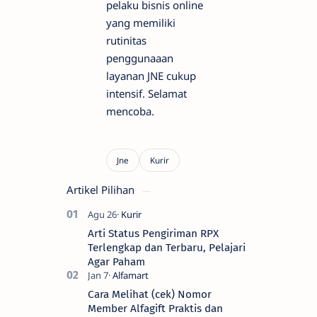
pelaku bisnis online
yang memiliki
rutinitas
penggunaaan
layanan JNE cukup
intensif. Selamat
mencoba.
Artikel Pilihan
Arti Status Pengiriman RPX
Terlengkap dan Terbaru, Pelajari
Agar Paham
Cara Melihat (cek) Nomor
Member Alfagift Praktis dan