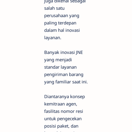
juga dikenal sebagai
salah satu
perusahaan yang
paling terdepan
dalam hal inovasi
layanan.
Banyak inovasi JNE
yang menjadi
standar layanan
pengiriman barang
yang familiar saat ini.
Diantaranya konsep
kemitraan agen,
fasilitas nomor resi
untuk pengecekan
posisi paket, dan