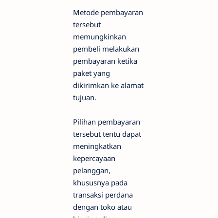
Metode pembayaran
tersebut
memungkinkan
pembeli melakukan
pembayaran ketika
paket yang
dikirimkan ke alamat
tujuan.
Pilihan pembayaran
tersebut tentu dapat
meningkatkan
kepercayaan
pelanggan,
khususnya pada
transaksi perdana
dengan toko atau