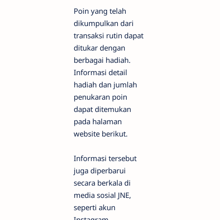
Poin yang telah
dikumpulkan dari
transaksi rutin dapat
ditukar dengan
berbagai hadiah.
Informasi detail
hadiah dan jumlah
penukaran poin
dapat ditemukan
pada halaman
website berikut.
Informasi tersebut
juga diperbarui
secara berkala di
media sosial JNE,
seperti akun
Instagram