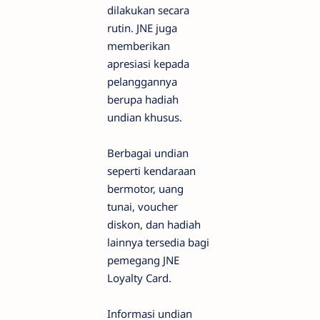
dilakukan secara
rutin. JNE juga
memberikan
apresiasi kepada
pelanggannya
berupa hadiah
undian khusus.
Berbagai undian
seperti kendaraan
bermotor, uang
tunai, voucher
diskon, dan hadiah
lainnya tersedia bagi
pemegang JNE
Loyalty Card.
Informasi undian