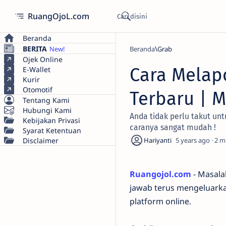
RuangOjoL.com
Beranda
BERITA
Beranda
Grab
Ojek Online
Cara Melapo
E-Wallet
Kurir
Otomotif
Terbaru | 
Tentang Kami
Hubungi Kami
Anda tidak perlu takut unt
Kebijakan Privasi
caranya sangat mudah !
Syarat Ketentuan
Disclaimer
5 years ago
2
Ruangojol.com
- Masala
jawab terus mengeluarka
platform online.