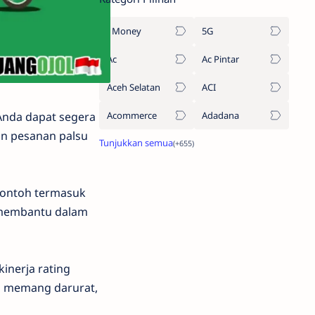
1Money
5G
Ac
Ac Pintar
Aceh Selatan
ACI
Anda dapat segera
Acommerce
Adadana
an pesanan palsu
 contoh termasuk
 membantu dalam
inerja rating
a memang darurat,