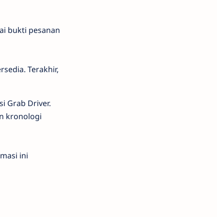
i bukti pesanan
sedia. Terakhir,
i Grab Driver.
n kronologi
masi ini