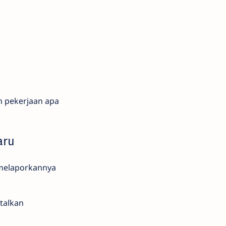
 pekerjaan apa
aru
n melaporkannya
talkan