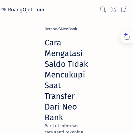
RuangOjoL.com
Beranda
NeoBank
Cara
Mengatasi
Saldo Tidak
Mencukupi
Saat
Transfer
Dari Neo
Bank
Berikut informasi
cara ganti rekening