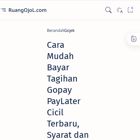
RuangOjoL.com
Beranda
Gojek
Cara
Mudah
Bayar
Tagihan
Gopay
PayLater
Cicil
Terbaru,
Syarat dan