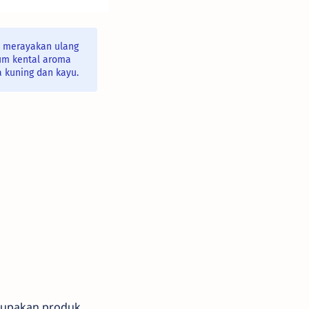
uk merayakan ulang
ium kental aroma
a kuning dan kayu.
erupakan produk