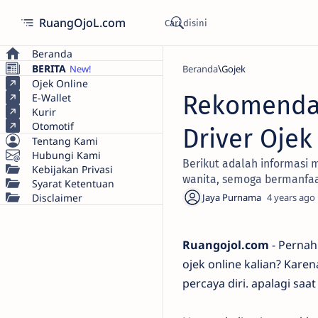
RuangOjoL.com
Beranda
BERITA
Beranda
Gojek
Ojek Online
Rekomendas
E-Wallet
Kurir
Otomotif
Driver Ojek
Tentang Kami
Hubungi Kami
Berikut adalah informasi 
Kebijakan Privasi
wanita, semoga bermanfa
Syarat Ketentuan
Disclaimer
4 years ago
Ruangojol.com
- Pernah
ojek online kalian? Kar
percaya diri. apalagi s