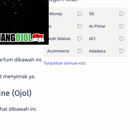
1Money
5G
Ac
Ac Pintar
Aceh Selatan
ACI
Acommerce
Adadana
arfum dibawah ini.
at menyimak ya.
ne (Ojol)
at dibawah ini.