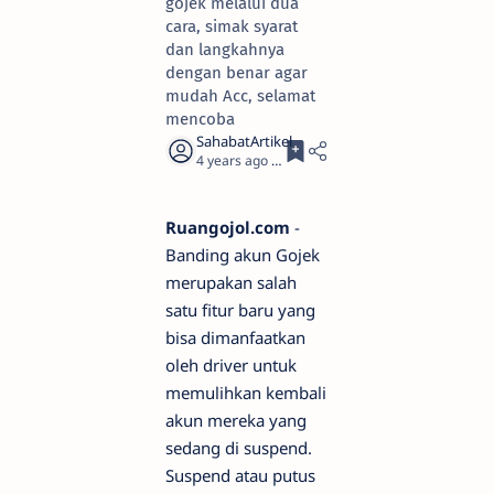
gojek melalui dua
cara, simak syarat
dan langkahnya
dengan benar agar
mudah Acc, selamat
mencoba
4 years ago
5
Ruangojol.com
-
Banding akun Gojek
merupakan salah
satu fitur baru yang
bisa dimanfaatkan
oleh driver untuk
memulihkan kembali
akun mereka yang
sedang di suspend.
Suspend atau putus