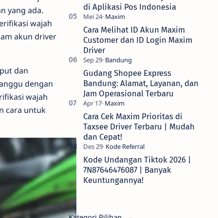
di Aplikasi Pos Indonesia
an yang ada.
erifikasi wajah
Cara Melihat ID Akun Maxim
alam akun driver
Customer dan ID Login Maxim
Driver
mput dan
Gudang Shopee Express
rganggu dengan
Bandung: Alamat, Layanan, dan
Jam Operasional Terbaru
ifikasi wajah
an cara untuk
Cara Cek Maxim Prioritas di
Taxsee Driver Terbaru | Mudah
dan Cepat!
Kode Undangan Tiktok 2026 |
7N87646476087 | Banyak
Keuntungannya!
Kategori Pilihan