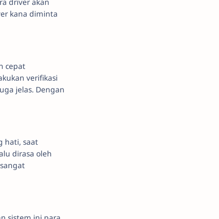
ra driver akan
ver kana diminta
n cepat
kukan verifikasi
uga jelas. Dengan
hati, saat
lu dirasa oleh
 sangat
 sistem ini,para