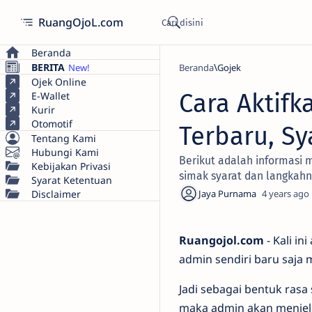
RuangOjoL.com
Beranda
BERITA
Beranda
Gojek
Ojek Online
Cara Aktifk
E-Wallet
Kurir
Otomotif
Terbaru, Sy
Tentang Kami
Hubungi Kami
Berikut adalah informasi m
Kebijakan Privasi
simak syarat dan langkahn
Syarat Ketentuan
Disclaimer
4 years ago
Ruangojol.com
- Kali in
admin sendiri baru saja 
Jadi sebagai bentuk rasa 
maka admin akan menjela