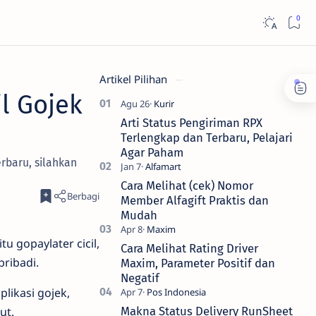
Artikel Pilihan
il Gojek
Arti Status Pengiriman RPX
Terlengkap dan Terbaru, Pelajari
Agar Paham
erbaru, silahkan
Cara Melihat (cek) Nomor
Member Alfagift Praktis dan
Mudah
u gopaylater cicil,
Cara Melihat Rating Driver
pribadi.
Maxim, Parameter Positif dan
Negatif
plikasi gojek,
ut.
Makna Status Delivery RunSheet