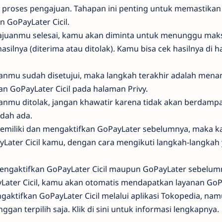
 proses pengajuan. Tahapan ini penting untuk memastik
 GoPayLater Cicil.
ajuanmu selesai, kamu akan diminta untuk menunggu maks
silnya (diterima atau ditolak). Kamu bisa cek hasilnya di 
uanmu sudah disetujui, maka langkah terakhir adalah men
n GoPayLater Cicil pada halaman Privy.
uanmu ditolak, jangan khawatir karena tidak akan berdamp
dah ada.
miliki dan mengaktifkan GoPayLater sebelumnya, maka k
Later Cicil kamu, dengan cara mengikuti langkah-langkah y
engaktifkan GoPayLater Cicil maupun GoPayLater sebelu
Later Cicil, kamu akan otomatis mendapatkan layanan GoP
aktifkan GoPayLater Cicil melalui aplikasi Tokopedia, namu
ggan terpilih saja. Klik di sini untuk informasi lengkapnya.