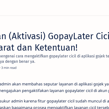
an (Aktivasi) GopayLater Cic
arat dan Ketentuan!
engenai cara mengaktifkan gopaylater cicil di aplikasi gojek t
ya dengan benar ya.
3
i admin akan membahas seputar layanan di aplikasi gojek yait
mengajukan pengaktifakan layanan gopaylater cicil di akun 
sukur admin karena fitur gopaylater cicil sudah muncul di a
skan bagaimana prosea mengaktifkan layanan cicil terseb