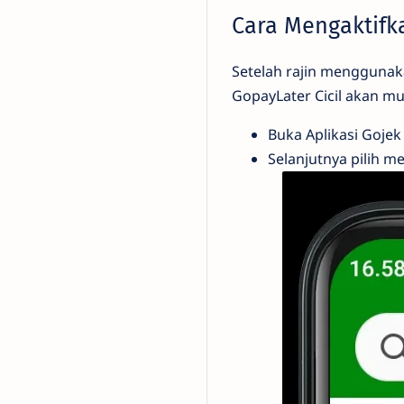
Cara Mengaktifka
Setelah rajin mengguna
GopayLater Cicil akan mun
Buka Aplikasi Goje
Selanjutnya pilih m