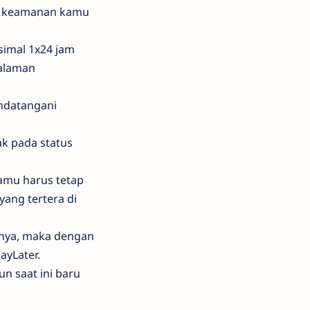
an keamanan kamu
imal 1x24 jam
halaman
andatangani
ak pada status
amu harus tetap
ang tertera di
mnya, maka dengan
ayLater.
n saat ini baru