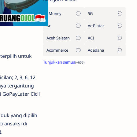
1Money
5G
Ac
Ac Pintar
Aceh Selatan
ACI
Acommerce
Adadana
erpilih untuk
lan; 2, 3, 6, 12
nya tergantung
i GoPayLater Cicil
duk yang dipilih
transaksi di
).