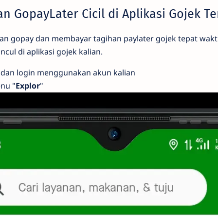
n GopayLater Cicil di Aplikasi Gojek T
kan gopay dan membayar tagihan paylater gojek tepat wa
cul di aplikasi gojek kalian.
k dan login menggunakan akun kalian
enu "
Explor
"