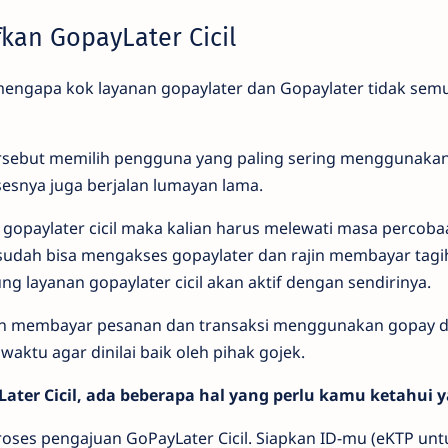
kan GopayLater Cicil
mengapa kok layanan gopaylater dan Gopaylater tidak se
tersebut memilih pengguna yang paling sering menggunaka
esnya juga berjalan lumayan lama.
gopaylater cicil maka kalian harus melewati masa percoba
n sudah bisa mengakses gopaylater dan rajin membayar tagi
ng layanan gopaylater cicil akan aktif dengan sendirinya.
inlah membayar pesanan dan transaksi menggunakan gopay d
waktu agar dinilai baik oleh pihak gojek.
ater Cicil, ada beberapa hal yang perlu kamu ketahui y
oses pengajuan GoPayLater Cicil. Siapkan ID-mu (eKTP unt