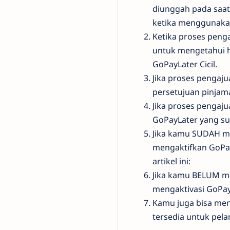
diunggah pada saat
ketika menggunakan
Ketika proses peng
untuk mengetahui ha
GoPayLater Cicil.
Jika proses pengaj
persetujuan pinjama
Jika proses pengaj
GoPayLater yang su
Jika kamu SUDAH me
mengaktifkan GoPay
artikel ini:
Jika kamu BELUM m
mengaktivasi GoPay
Kamu juga bisa meng
tersedia untuk pelan