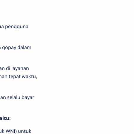
mua pengguna
n gopay dalam
an di layanan
han tepat waktu,
an selalu bayar
aitu:
uk WNI) untuk