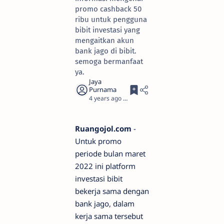
promo cashback 50
ribu untuk pengguna
bibit investasi yang
mengaitkan akun
bank jago di bibit.
semoga bermanfaat
ya.
4 years ago
3
Ruangojol.com
-
Untuk promo
periode bulan maret
2022 ini platform
investasi bibit
bekerja sama dengan
bank jago, dalam
kerja sama tersebut