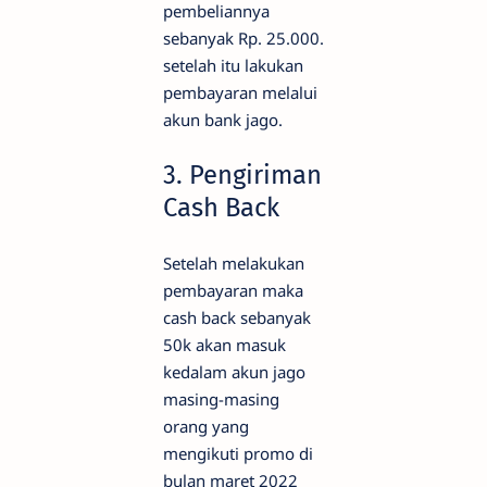
pembeliannya
sebanyak Rp. 25.000.
setelah itu lakukan
pembayaran melalui
akun bank jago.
3. Pengiriman
Cash Back
Setelah melakukan
pembayaran maka
cash back sebanyak
50k akan masuk
kedalam akun jago
masing-masing
orang yang
mengikuti promo di
bulan maret 2022