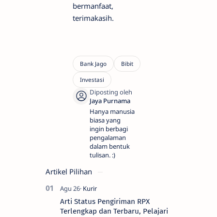
bermanfaat,
terimakasih.
Hanya manusia
biasa yang
ingin berbagi
pengalaman
dalam bentuk
tulisan. :)
Artikel Pilihan
Arti Status Pengiriman RPX
Terlengkap dan Terbaru, Pelajari