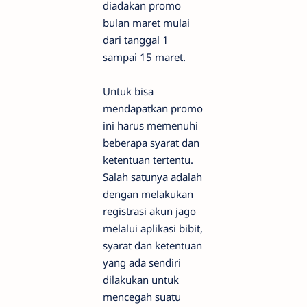
diadakan promo
bulan maret mulai
dari tanggal 1
sampai 15 maret.
Untuk bisa
mendapatkan promo
ini harus memenuhi
beberapa syarat dan
ketentuan tertentu.
Salah satunya adalah
dengan melakukan
registrasi akun jago
melalui aplikasi bibit,
syarat dan ketentuan
yang ada sendiri
dilakukan untuk
mencegah suatu