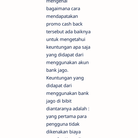
mengenai
bagaimana cara
mendapatakan
promo cash back
tersebut ada baiknya
untuk mengetahui
keuntungan apa saja
yang didapat dari
menggunakan akun
bank jago.
Keuntungan yang
didapat dari
menggunakan bank
jago di bibit
diantaranya adalah :
yang pertama para
pengguna tidak
dikenakan biaya