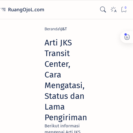
RuangOjoL.com
Beranda
J&T
Arti JKS
Transit
Center,
Cara
Mengatasi,
Status dan
Lama
Pengiriman
Berikut informasi
mengenai Arti JKS