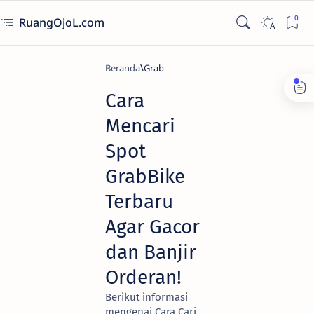
RuangOjoL.com
Beranda
Grab
Cara
Mencari
Spot
GrabBike
Terbaru
Agar Gacor
dan Banjir
Orderan!
Berikut informasi
mengenai Cara Cari