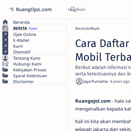
RuangOjoL.com
Beranda
BERITA
Beranda
Kurir
Ojek Online
Cara Daftar
E-Wallet
Kurir
Otomotif
Mobil Terba
Tentang Kami
Hubungi Kami
Berikut adalah informasi m
Kebijakan Privasi
serta ketentuannya dan ik
Syarat Ketentuan
Disclaimer
4 years ago
Ruangojol.com
- halo s
mengenalkan kepada kalia
Kali ini kita akan memba
wilayah jakarta dan sekit