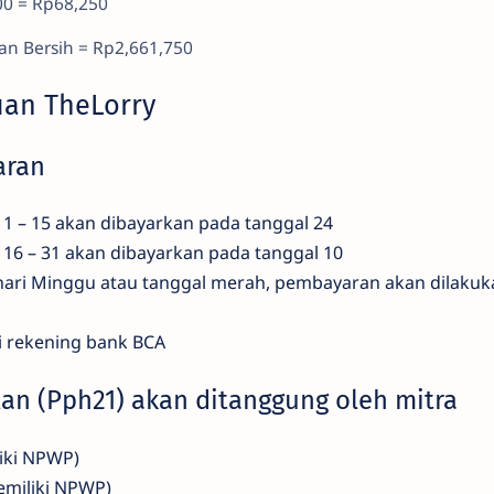
00 = Rp68,250
n Bersih = Rp2,661,750
uan TheLorry
aran
1 – 15 akan dibayarkan pada tanggal 24
 16 – 31 akan dibayarkan pada tanggal 10
hari Minggu atau tanggal merah, pembayaran akan dilakuka
i rekening bank BCA
lan (Pph21) akan ditanggung oleh mitra
liki NPWP)
emiliki NPWP)