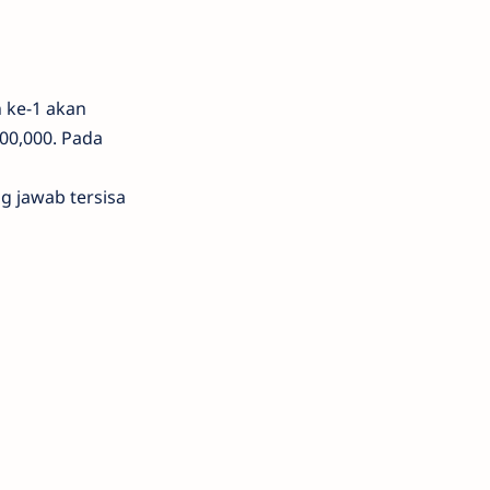
 ke-1 akan
00,000. Pada
g jawab tersisa