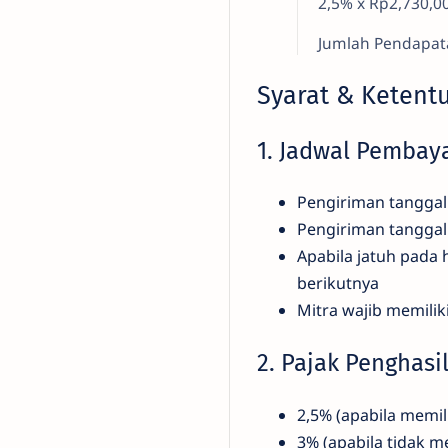
2,5% x Rp2,730,0
Jumlah Pendapata
Syarat & Ketent
1. Jadwal Pembay
Pengiriman tanggal 
Pengiriman tanggal
Apabila jatuh pada 
berikutnya
Mitra wajib memilik
2. Pajak Penghasi
2,5% (apabila memi
3% (apabila tidak m