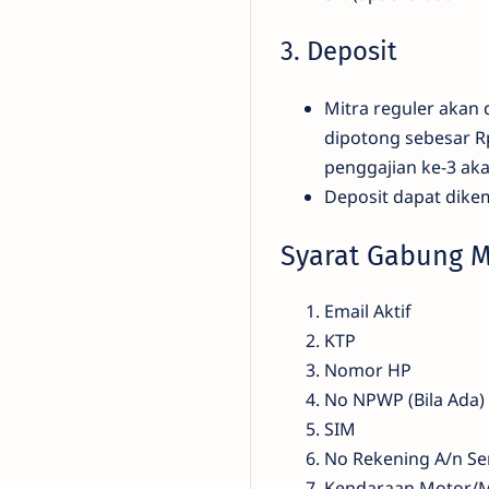
3. Deposit
Mitra reguler akan
dipotong sebesar R
penggajian ke-3 ak
Deposit dapat dikem
Syarat Gabung Mi
Email Aktif
KTP
Nomor HP
No NPWP (Bila Ada)
SIM
No Rekening A/n Se
Kendaraan Motor/M