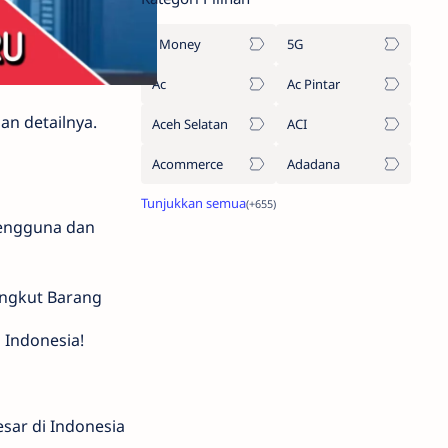
1Money
5G
Ac
Ac Pintar
san detailnya.
Aceh Selatan
ACI
Acommerce
Adadana
pengguna dan
Angkut Barang
Indonesia​!
sar di Indonesia