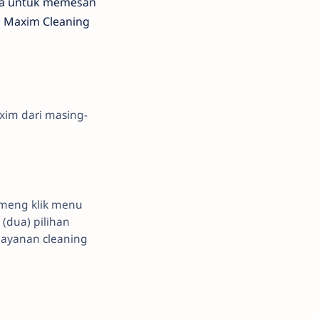
ra untuk memesan
n Maxim Cleaning
xim dari masing-
 meng klik menu
(dua) pilihan
layanan cleaning