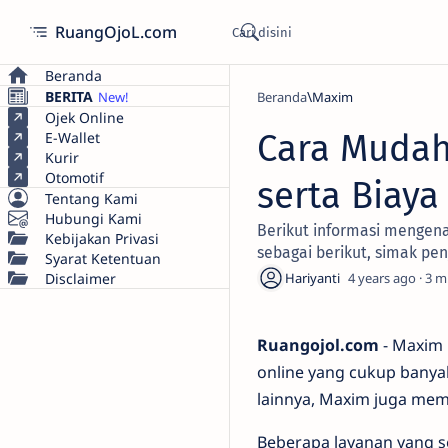
RuangOjoL.com
Beranda
BERITA
Beranda
Maxim
Ojek Online
Cara Mudah
E-Wallet
Kurir
Otomotif
serta Biaya
Tentang Kami
Hubungi Kami
Berikut informasi mengena
Kebijakan Privasi
sebagai berikut, simak pen
Syarat Ketentuan
Disclaimer
4 years ago
3
Ruangojol.com
- Maxim 
online yang cukup banyak
lainnya, Maxim juga mem
Beberapa layanan yang 