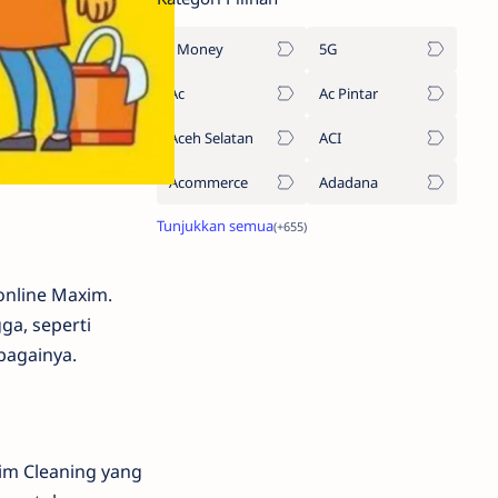
1Money
5G
Ac
Ac Pintar
Aceh Selatan
ACI
Acommerce
Adadana
online Maxim.
ga, seperti
bagainya.
im Cleaning yang