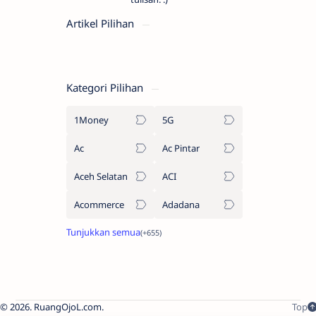
Artikel Pilihan
Kategori Pilihan
1Money
5G
Ac
Ac Pintar
Aceh Selatan
ACI
Acommerce
Adadana
2026.
RuangOjoL.com
.