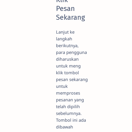
Pesan
Sekarang
Lanjut ke
langkah
berikutnya,
para pengguna
diharuskan
untuk meng
klik tombol
pesan sekarang
untuk
memproses
pesanan yang
telah dipilih
sebelumnya.
Tombol ini ada
dibawah