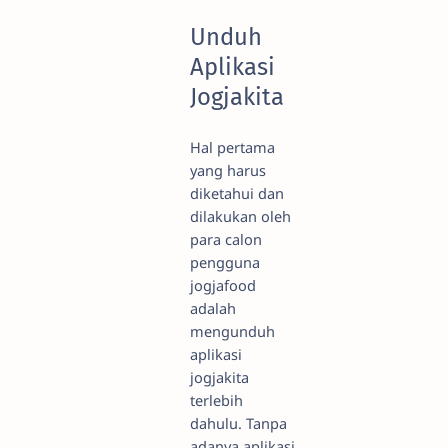
Unduh
Aplikasi
Jogjakita
Hal pertama
yang harus
diketahui dan
dilakukan oleh
para calon
pengguna
jogjafood
adalah
mengunduh
aplikasi
jogjakita
terlebih
dahulu. Tanpa
adanya aplikasi