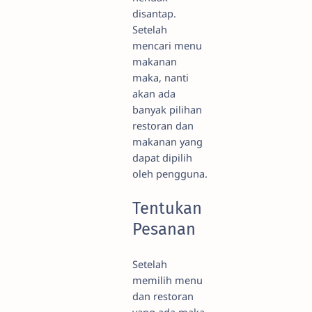
disantap.
Setelah
mencari menu
makanan
maka, nanti
akan ada
banyak pilihan
restoran dan
makanan yang
dapat dipilih
oleh pengguna.
Tentukan
Pesanan
Setelah
memilih menu
dan restoran