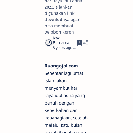
hari raya idul adha
2023, silahkan
digunakan link
downlodnya agar
bisa membuat
twibbon keren
3 years ago
2
Ruangojol.com
-
Sebentar lagi umat
islam akan
menyambut hari
raya idul adha yang
penuh dengan
keberkahan dan
kebahagiaan, setelah
melalui satu bulan
penuh ibadah puasa