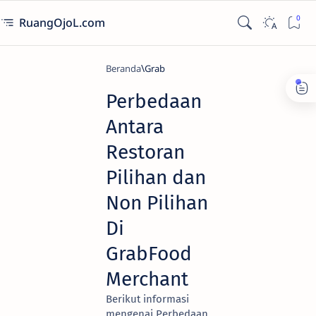
RuangOjoL.com
Beranda
Grab
Perbedaan
Antara
Restoran
Pilihan dan
Non Pilihan
Di
GrabFood
Merchant
Berikut informasi
mengenai Perbedaan