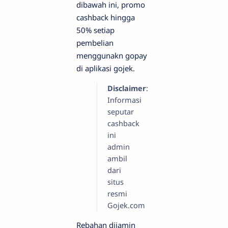
dibawah ini, promo
cashback hingga
50% setiap
pembelian
menggunakn gopay
di aplikasi gojek.
Disclaimer
:
Informasi
seputar
cashback
ini
admin
ambil
dari
situs
resmi
Gojek.com
Rebahan dijamin