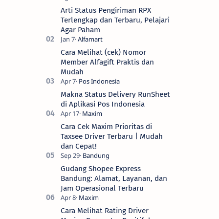
Arti Status Pengiriman RPX
Terlengkap dan Terbaru, Pelajari
Agar Paham
Cara Melihat (cek) Nomor
Member Alfagift Praktis dan
Mudah
Makna Status Delivery RunSheet
di Aplikasi Pos Indonesia
Cara Cek Maxim Prioritas di
Taxsee Driver Terbaru | Mudah
dan Cepat!
Gudang Shopee Express
Bandung: Alamat, Layanan, dan
Jam Operasional Terbaru
Cara Melihat Rating Driver