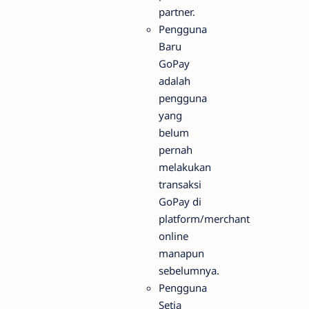
partner.
Pengguna
Baru
GoPay
adalah
pengguna
yang
belum
pernah
melakukan
transaksi
GoPay di
platform/merchant
online
manapun
sebelumnya.
Pengguna
Setia