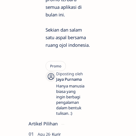
semua aplikasi di
bulan ini.
Sekian dan salam
satu aspal bersama
ruang ojol indonesia.
Hanya manusia
biasa yang
ingin berbagi
pengalaman
dalam bentuk
tulisan. :)
Artikel Pilihan