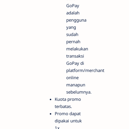
GoPay
adalah
pengguna
yang
sudah
pernah
melakukan
transaksi
GoPay di
platform/merchant
online
manapun
sebelumnya.
Kuota promo
terbatas.
Promo dapat
dipakai untuk
1x