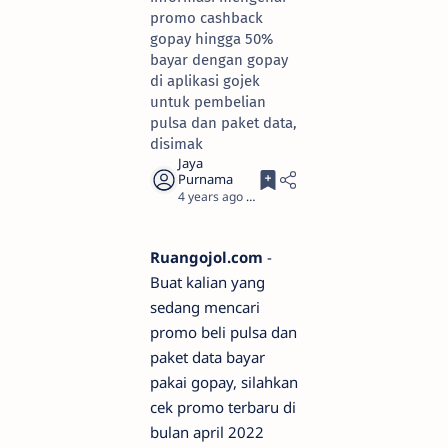
promo cashback
gopay hingga 50%
bayar dengan gopay
di aplikasi gojek
untuk pembelian
pulsa dan paket data,
disimak
4 years ago
2
Ruangojol.com
-
Buat kalian yang
sedang mencari
promo beli pulsa dan
paket data bayar
pakai gopay, silahkan
cek promo terbaru di
bulan april 2022