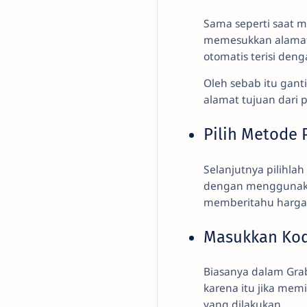
Sama seperti saat 
memesukkan alamat 
otomatis terisi den
Oleh sebab itu gant
alamat tujuan dari
Pilih Metode
Selanjutnya pilihl
dengan menggunaka
memberitahu harga t
Masukkan Kod
Biasanya dalam Gra
karena itu jika me
yang dilakukan.