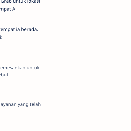
Grab untuk lokasi
empat A
empat ia berada.
i:
 memesankan untuk
ebut.
layanan yang telah