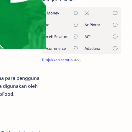
1Money
5G
Ac
Ac Pintar
Aceh Selatan
ACI
Acommerce
Adadana
ana para pengguna
a digunakan oleh
abFood,