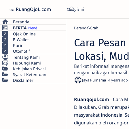
RuangOjoL.com
Beranda
BERITA
Beranda
Grab
Ojek Online
Cara Pesan
E-Wallet
Kurir
Otomotif
Lokasi, Mu
Tentang Kami
Hubungi Kami
Berikut informasi mengenai
Kebijakan Privasi
dengan baik agar berhasil.
Syarat Ketentuan
Disclaimer
4 years ago
Ruangojol.com
- Cara M
Dilakukan, Grab merupak
masyarakat Indonesia. Se
digunakan oleh orang-or