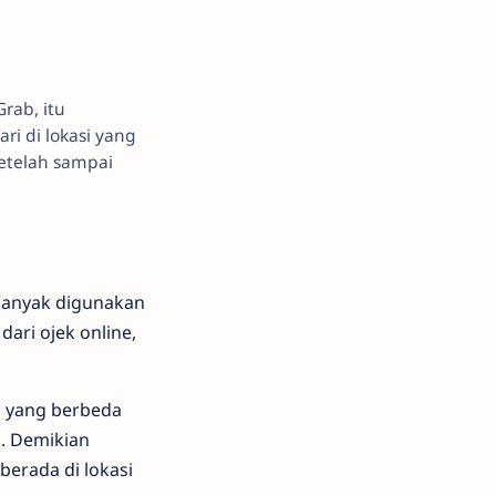
rab, itu
 di lokasi yang
etelah sampai
banyak digunakan
ari ojek online,
i yang berbeda
s. Demikian
erada di lokasi