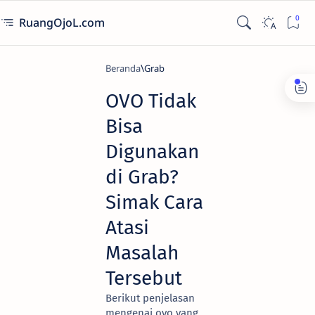
RuangOjoL.com
Beranda
Grab
OVO Tidak
Bisa
Digunakan
di Grab?
Simak Cara
Atasi
Masalah
Tersebut
Berikut penjelasan
mengenai ovo yang