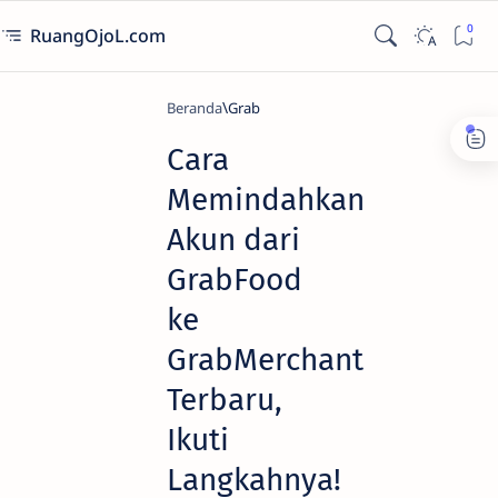
RuangOjoL.com
Beranda
Grab
Cara
Memindahkan
Akun dari
GrabFood
ke
GrabMerchant
Terbaru,
Ikuti
Langkahnya!