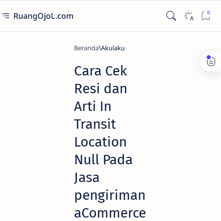
RuangOjoL.com
Beranda
Akulaku
Cara Cek
Resi dan
Arti In
Transit
Location
Null Pada
Jasa
pengiriman
aCommerce