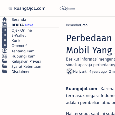
RuangOjoL.com
Beranda
BERITA
Beranda
Grab
Ojek Online
Perbedaan 
E-Wallet
Kurir
Otomotif
Mobil Yang 
Tentang Kami
Hubungi Kami
Berikut informasi mengena
Kebijakan Privasi
simak apasaja perbedaanya
Syarat Ketentuan
Disclaimer
4 years ago
2
Ruangojol.com
- Karena
termasuk negara Indonesi
adalah pembelian atau p
Hal tersebut saat ini su