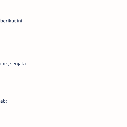
erikut ini
nik, senjata
rab: