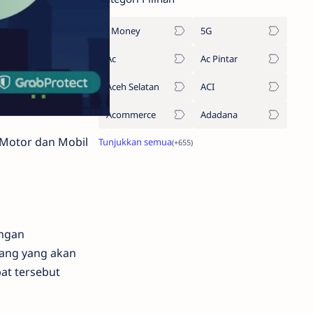
1Money
5G
Ac
Ac Pintar
Aceh Selatan
ACI
Acommerce
Adadana
 Motor dan Mobil
engan
ang yang akan
pat tersebut