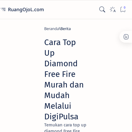
RuangOjoL.com
Beranda
Berita
Cara Top
Up
Diamond
Free Fire
Murah dan
Mudah
Melalui
DigiPulsa
Temukan cara top up
diamond Free Fire