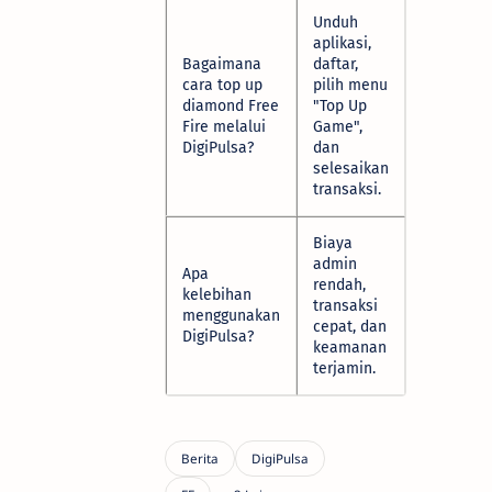
Unduh
aplikasi,
Bagaimana
daftar,
cara top up
pilih menu
diamond Free
"Top Up
Fire melalui
Game",
DigiPulsa?
dan
selesaikan
transaksi.
Biaya
admin
Apa
rendah,
kelebihan
transaksi
menggunakan
cepat, dan
DigiPulsa?
keamanan
terjamin.