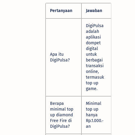
Pertanyaan
Jawaban
DigiPulsa
adalah
aplikasi
dompet
digital
Apa itu
untuk
DigiPulsa?
berbagai
transaksi
online,
termasuk
top up
game.
Berapa
Minimal
minimal top
top up
up diamond
hanya
Free Fire di
Rp.1.000.-
DigiPulsa?
an