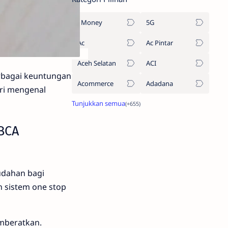
1Money
5G
Ac
Ac Pintar
Aceh Selatan
ACI
erbagai keuntungan
Acommerce
Adadana
ri mengenal
BCA
udahan bagi
 sistem one stop
emberatkan.