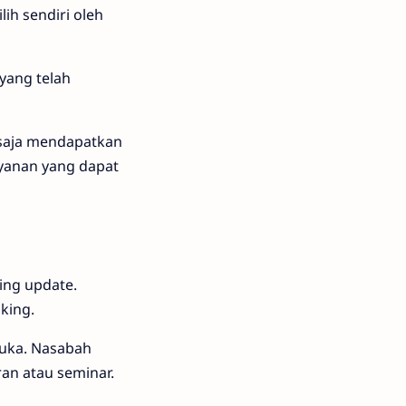
ih sendiri oleh
yang telah
a saja mendapatkan
layanan yang dapat
ing update.
nking.
muka. Nasabah
an atau seminar.