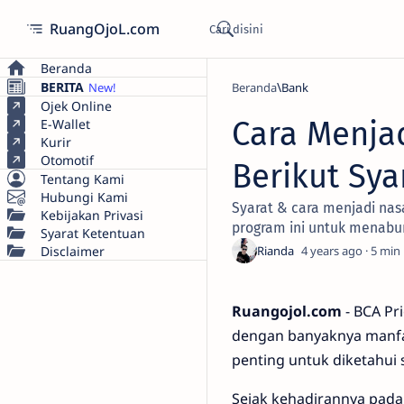
RuangOjoL.com
Beranda
BERITA
Beranda
Bank
Ojek Online
Cara Menjad
E-Wallet
Kurir
Otomotif
Berikut Sy
Tentang Kami
Hubungi Kami
Syarat & cara menjadi nas
Kebijakan Privasi
program ini untuk menabu
Syarat Ketentuan
Disclaimer
4 years ago
5
Ruangojol.com
- BCA Pr
dengan banyaknya manfaa
penting untuk diketahu
Sejak kehadirannya pada