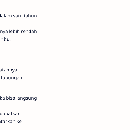
 dalam satu tahun
anya lebih rendah
ribu.
ratannya
o tabungan
ka bisa langsung
ndapatkan
ntarkan ke