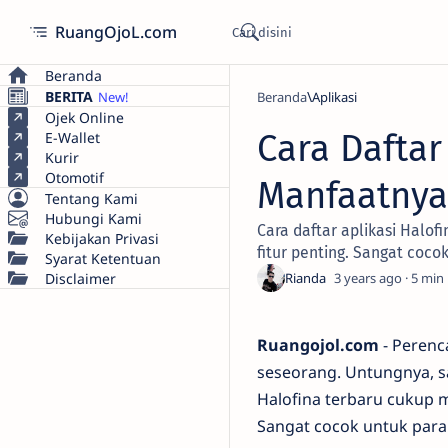
RuangOjoL.com
Beranda
BERITA
Beranda
Aplikasi
Ojek Online
Cara Daftar
E-Wallet
Kurir
Otomotif
Manfaatnya
Tentang Kami
Hubungi Kami
Cara daftar aplikasi Hal
Kebijakan Privasi
fitur penting. Sangat coco
Syarat Ketentuan
Disclaimer
3 years ago
5
Ruangojol.com
- Perenc
seseorang. Untungnya, sa
Halofina terbaru cukup
Sangat cocok untuk para