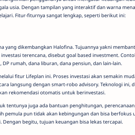
ala usia. Dengan tampilan yang interaktif dan warna menar
jari. Fitur-fiturnya sangat lengkap, seperti berikut ini:
tama yang dikembangkan Halofina. Tujuannya yakni memba
investasi terencana, disebut goal based investment. Cont
, DP rumah, dana liburan, dana pensiun, dan lain-lain.
lalui fitur Lifeplan ini. Proses investasi akan semakin mu
cara langsung dengan smart-robo advisory. Teknologi ini,
kan rekomendasi otomatis untuk berinvestasi.
uk tentunya juga ada bantuan penghitungan, perencanaan,
ih pemula pun tidak akan kebingungan dan bisa berfoku
. Dengan begitu, tujuan keuangan bisa lekas tercapai.