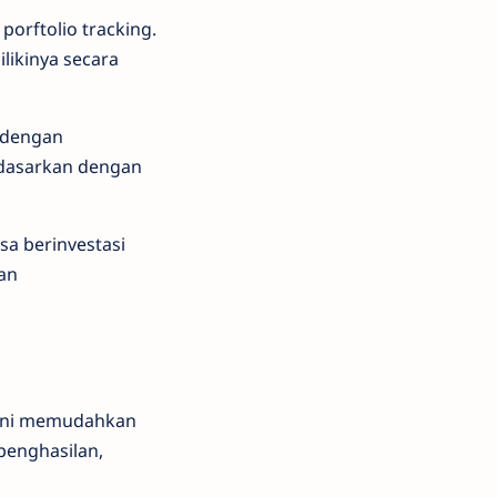
orftolio tracking.
likinya secara
a dengan
idasarkan dengan
isa berinvestasi
ian
a ini memudahkan
penghasilan,