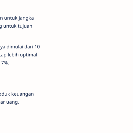
n untuk jangka
g untuk tujuan
a dimulai dari 10
tap lebih optimal
 7%.
roduk keuangan
sar uang,