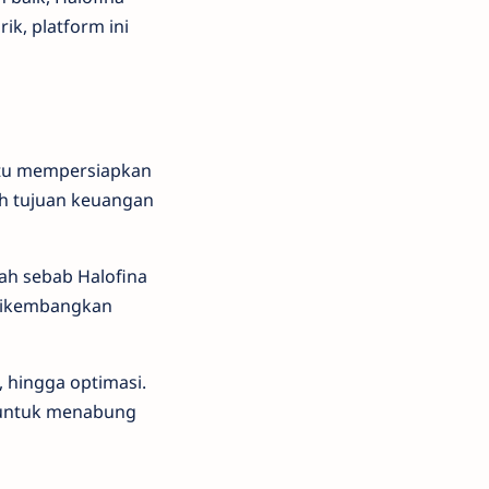
ik, platform ini
ntu mempersiapkan
oh tujuan keuangan
dah sebab Halofina
 dikembangkan
 hingga optimasi.
s untuk menabung