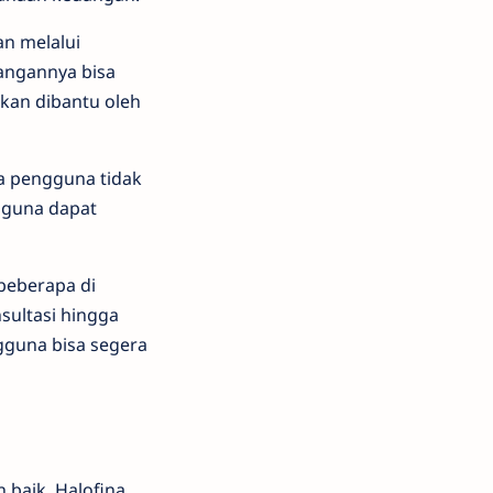
n melalui
angannya bisa
kan dibantu oleh
a pengguna tidak
ngguna dapat
beberapa di
sultasi hingga
ngguna bisa segera
baik, Halofina