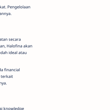
kat. Pengelolaan
annya.
atan secara
an, Halofina akan
dah ideal atau
a financial
terkait
nya.
gai knowledge