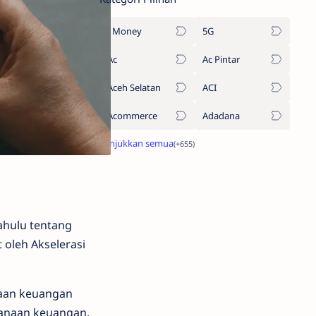
1Money
5G
Ac
Ac Pintar
Aceh Selatan
ACI
Acommerce
Adadana
ahulu tentang
 oleh Akselerasi
naan keuangan
canaan keuangan.