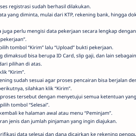
es registrasi sudah berhasil dilakukan.
a yang diminta, mulai dari KTP, rekening bank, hingga do
na juga perlu mengisi data pekerjaan secara lengkap denga
 pekerjaan”.
ilih tombol “Kirim” lalu “Upload” bukti pekerjaan.
g dimaksud bisa berupa ID Card, slip gaji, dan lain sebaga
ari pilihan di atas.
lik “Kirim”.
ning sudah sesuai agar proses pencairan bisa berjalan de
rikutnya, silahkan klik “Kirim”.
n proses tersebut dengan menyetujui semua ketentuan yang
pilih tombol “Selesai”.
kembali ke halaman awal atau menu “Peminjam”.
uran jenis dan jumlah pinjaman yang ingin diajukan.
ifikasi data selesai dan dana dicairkan ke rekening pengg