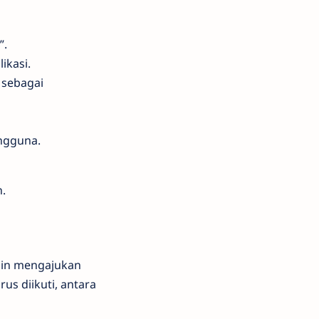
”.
ikasi.
h sebagai
ngguna.
n.
ngin mengajukan
us diikuti, antara