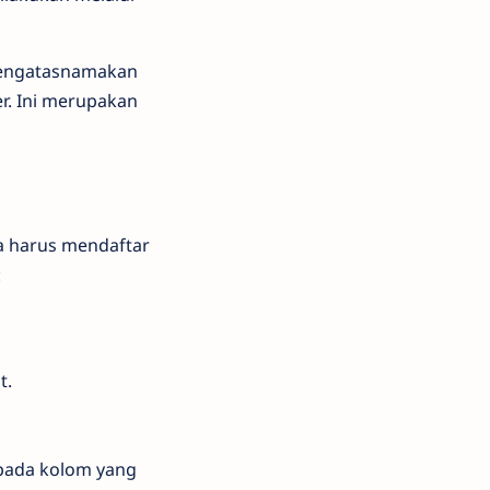
 mengatasnamakan
er. Ini merupakan
a harus mendaftar
n:
t.
 pada kolom yang