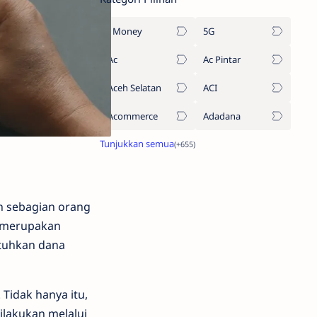
1Money
5G
Ac
Ac Pintar
Aceh Selatan
ACI
Acommerce
Adadana
n sebagian orang
ni merupakan
utuhkan dana
 Tidak hanya itu,
ilakukan melalui