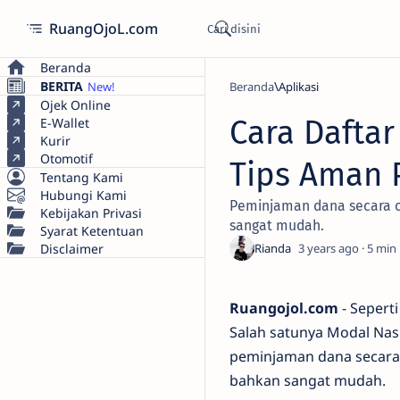
RuangOjoL.com
Beranda
BERITA
Beranda
Aplikasi
Ojek Online
Cara Dafta
E-Wallet
Kurir
Otomotif
Tips Aman 
Tentang Kami
Hubungi Kami
Peminjaman dana secara on
Kebijakan Privasi
sangat mudah.
Syarat Ketentuan
Disclaimer
3 years ago
5
Ruangojol.com
- Seperti
Salah satunya Modal Nasi
peminjaman dana secara o
bahkan sangat mudah.