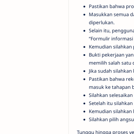
Pastikan bahwa pros
Masukkan semua dat
diperlukan.
Selain itu, penggu
“Formulir informasi
Kemudian silahkan p
Bukti pekerjaan yan
memilih salah satu d
Jika sudah silahkan k
Pastikan bahwa reke
masuk ke tahapan be
Silahkan selesaika
Setelah itu silahkan 
Kemudian silahkan 
Silahkan pilih angs
Tunggu hingga proses ver