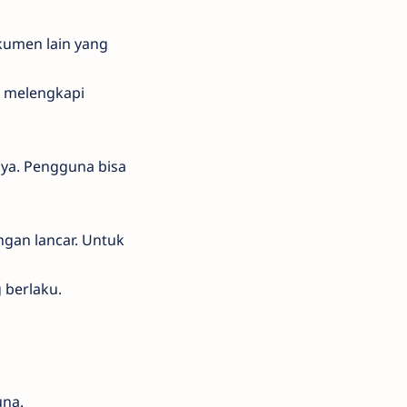
kumen lain yang
n melengkapi
inya. Pengguna bisa
ngan lancar. Untuk
 berlaku.
una.