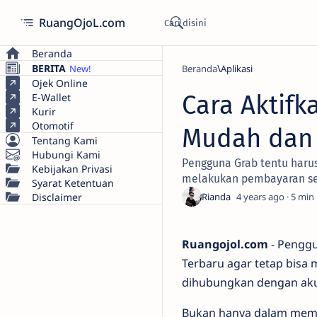
RuangOjoL.com
Beranda
BERITA
Beranda
Aplikasi
Ojek Online
Cara Aktifk
E-Wallet
Kurir
Otomotif
Mudah dan 
Tentang Kami
Hubungi Kami
Pengguna Grab tentu harus
Kebijakan Privasi
melakukan pembayaran sec
Syarat Ketentuan
Disclaimer
4 years ago
5
Ruangojol.com
- Penggu
Terbaru agar tetap bisa
dihubungkan dengan ak
Bukan hanya dalam memb