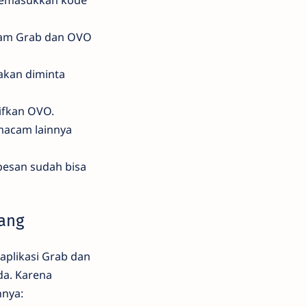
lam Grab dan OVO
akan diminta
tifkan OVO.
macam lainnya
pesan sudah bisa
lang
plikasi Grab dan
da. Karena
nnya: