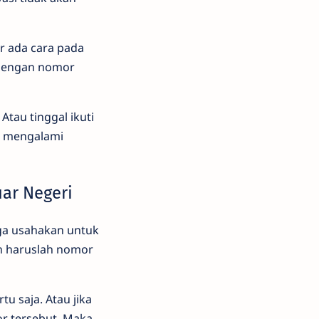
r ada cara pada
 dengan nomor
tau tinggal ikuti
un mengalami
uar Negeri
gga usahakan untuk
n haruslah nomor
u saja. Atau jika
r tersebut. Maka