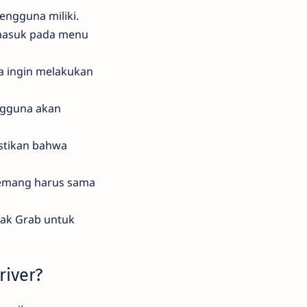
engguna miliki.
 masuk pada menu
ka ingin melakukan
ngguna akan
stikan bahwa
 memang harus sama
hak Grab untuk
river?