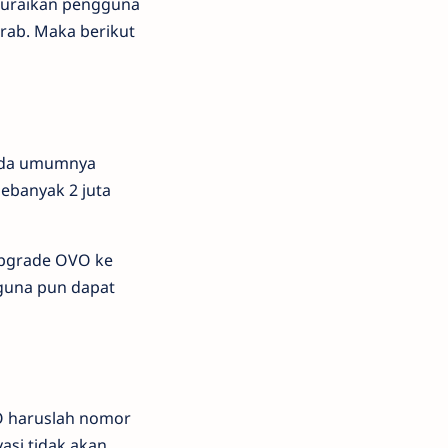
diuraikan pengguna
rab. Maka berikut
pada umumnya
banyak 2 juta
upgrade OVO ke
guna pun dapat
O haruslah nomor
asi tidak akan