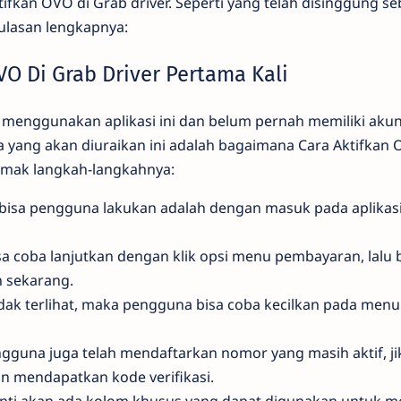
ifkan OVO di Grab driver. Seperti yang telah disinggung 
 ulasan lengkapnya:
OVO Di Grab Driver Pertama Kali
menggunakan aplikasi ini dan belum pernah memiliki akun,
ama yang akan diuraikan ini adalah bagaimana Cara Aktifkan
imak langkah-langkahnya:
bisa pengguna lakukan adalah dengan masuk pada aplikasi
sa coba lanjutkan dengan klik opsi menu pembayaran, lalu b
n sekarang.
 tidak terlihat, maka pengguna bisa coba kecilkan pada men
gguna juga telah mendaftarkan nomor yang masih aktif, j
n mendapatkan kode verifikasi.
anti akan ada kolom khusus yang dapat digunakan untuk