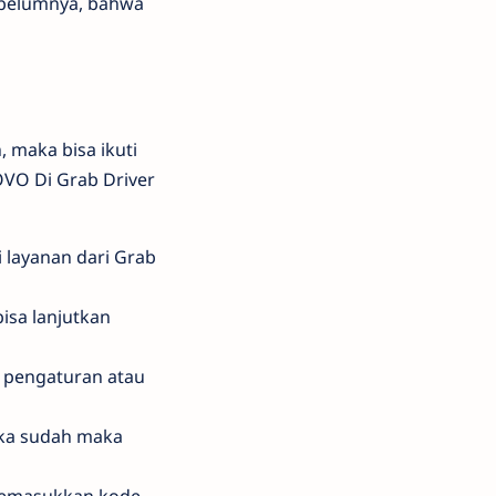
sebelumnya, bahwa
 maka bisa ikuti
 OVO Di Grab Driver
 layanan dari Grab
isa lanjutkan
u pengaturan atau
ika sudah maka
 memasukkan kode