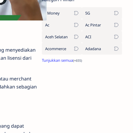
1Money
5G
Ac
Ac Pintar
Aceh Selatan
ACI
Acommerce
Adadana
yang menyediakan
n lisensi dari
atau merchant
 Bahkan sebagian
 yang dapat