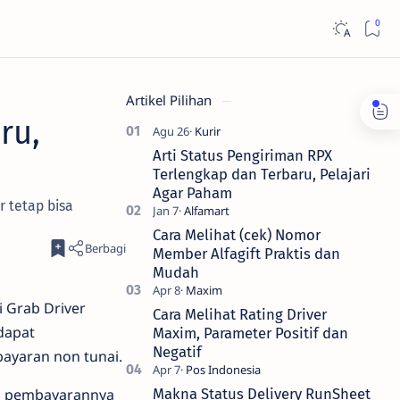
Artikel Pilihan
ru,
Arti Status Pengiriman RPX
Terlengkap dan Terbaru, Pelajari
Agar Paham
r tetap bisa
Cara Melihat (cek) Nomor
Member Alfagift Praktis dan
Mudah
 Grab Driver
Cara Melihat Rating Driver
dapat
Maxim, Parameter Positif dan
Negatif
ayaran non tunai.
ni pembayarannya
Makna Status Delivery RunSheet