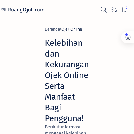
RuangOjoL.com
Beranda
Ojek Online
Kelebihan
dan
Kekurangan
Ojek Online
Serta
Manfaat
Bagi
Pengguna!
Berikut informasi
mengenai kelebihan