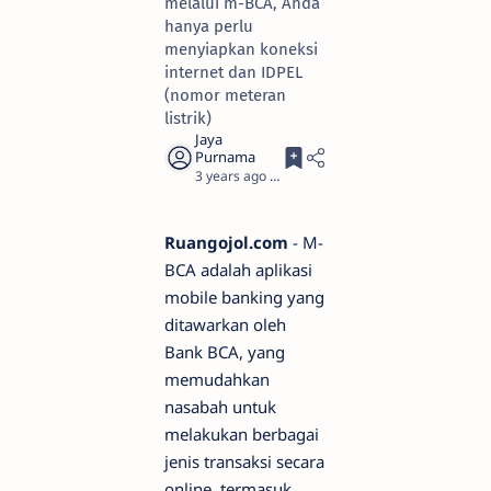
melalui m-BCA, Anda
hanya perlu
menyiapkan koneksi
internet dan IDPEL
(nomor meteran
listrik)
3 years ago
3
Ruangojol.com
- M-
BCA adalah aplikasi
mobile banking yang
ditawarkan oleh
Bank BCA, yang
memudahkan
nasabah untuk
melakukan berbagai
jenis transaksi secara
online, termasuk