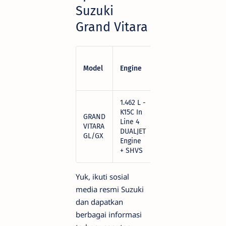
Suzuki
Grand Vitara
Ignition
Model
Engine
Transmi
System
1.462 L -
K15C In
GRAND
Line 4
Spark
VITARA
6-Speed
DUALJET
Ignition
GL/GX
Engine
+ SHVS
Yuk, ikuti sosial
media resmi Suzuki
dan dapatkan
berbagai informasi