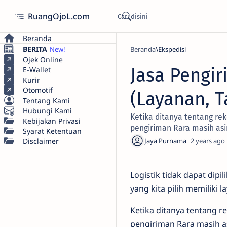
RuangOjoL.com
Beranda
BERITA
Beranda
Ekspedisi
Ojek Online
Jasa Pengir
E-Wallet
Kurir
Otomotif
(Layanan, T
Tentang Kami
Hubungi Kami
Ketika ditanya tentang rek
Kebijakan Privasi
pengiriman Rara masih asi
Syarat Ketentuan
Disclaimer
2 years ago
Logistik tidak dapat dip
yang kita pilih memiliki 
Ketika ditanya tentang re
pengiriman Rara masih as