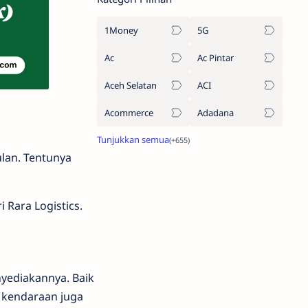
1Money
5G
Ac
Ac Pintar
Aceh Selatan
ACI
Acommerce
Adadana
lan. Tentunya
 Rara Logistics.
nyediakannya. Baik
 kendaraan juga