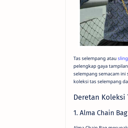
Tas selempang atau
slin
pelengkap gaya tampila
selempang semacam ini se
koleksi tas selempang da
Deretan Koleksi
1. Alma Chain Bag
Alma Chain Bag merupaka