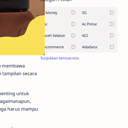
1Money
5G
Ac
Ac Pintar
Aceh Selatan
ACI
Acommerce
Adadana
lam membawa
 tampilan secara
penting untuk
Bagaimanapun,
 juga harus mampu