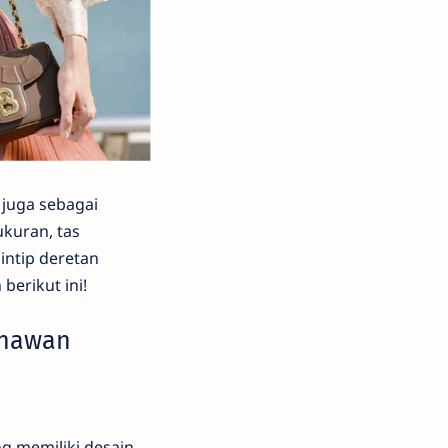
 juga sebagai
kuran, tas
intip deretan
berikut ini!
enawan
g memiliki desain