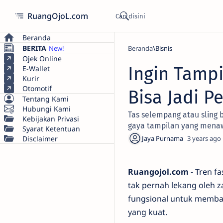
RuangOjoL.com
Beranda
BERITA
Beranda
Bisnis
Ojek Online
Ingin Tampi
E-Wallet
Kurir
Otomotif
Bisa Jadi 
Tentang Kami
Hubungi Kami
Tas selempang atau sling 
Kebijakan Privasi
gaya tampilan yang mena
Syarat Ketentuan
Disclaimer
3 years ago
Ruangojol.com
- Tren f
tak pernah lekang oleh z
fungsional untuk membaw
yang kuat.