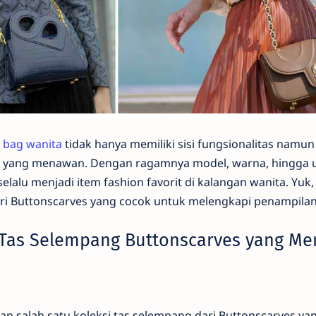
g bag wanita
tidak hanya memiliki sisi fungsionalitas namun
n yang menawan. Dengan ragamnya model, warna, hingga u
lalu menjadi item fashion favorit di kalangan wanita. Yuk, 
ri Buttonscarves yang cocok untuk melengkapi penampilan 
 Tas Selempang Buttonscarves yang M
n salah satu koleksi tas selempang dari Buttonscarves yan