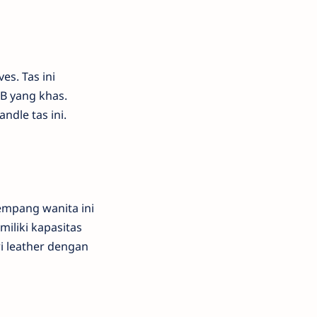
s. Tas ini
B yang khas.
ndle tas ini.
empang wanita ini
miliki kapasitas
i leather dengan