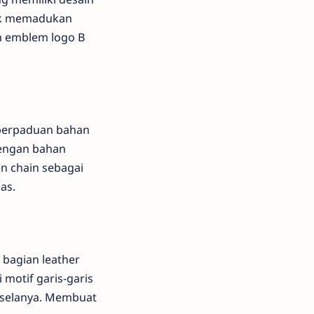
pik memadukan
an emblem logo B
n perpaduan bahan
dengan bahan
en chain sebagai
as.
 bagian leather
motif garis-garis
la-selanya. Membuat