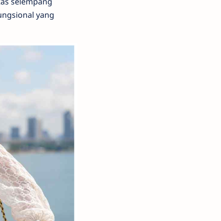
tas selempang
ungsional yang