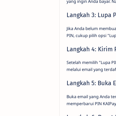
yang ingin Anda bayar. 
Langkah 3: Lupa 
Jika Anda belum membuat
PIN, cukup pilih opsi "Lu
Langkah 4: Kirim
Setelah memilih "Lupa P
melalui email yang terdaf
Langkah 5: Buka 
Buka email yang Anda te
memperbarui PIN KAIPay