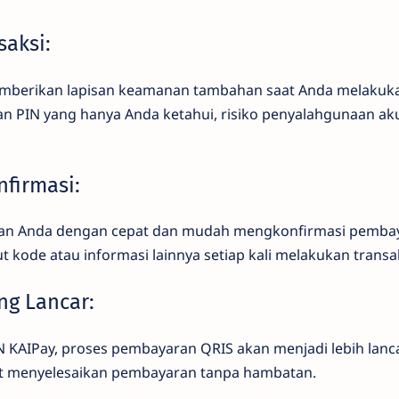
saksi:
berikan lapisan keamanan tambahan saat Anda melakuka
 PIN yang hanya Anda ketahui, risiko penyalahgunaan ak
firmasi:
an Anda dengan cepat dan mudah mengkonfirmasi pembay
t kode atau informasi lainnya setiap kali melakukan transa
ng Lancar:
 KAIPay, proses pembayaran QRIS akan menjadi lebih lanca
t menyelesaikan pembayaran tanpa hambatan.