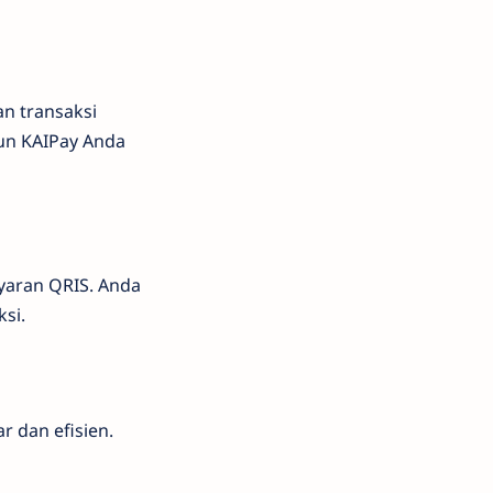
n transaksi
un KAIPay Anda
aran QRIS. Anda
ksi.
r dan efisien.