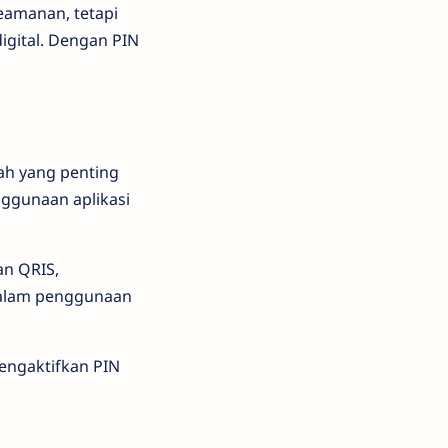
eamanan, tetapi
gital. Dengan PIN
.
kah yang penting
ggunaan aplikasi
n QRIS,
dalam penggunaan
mengaktifkan PIN