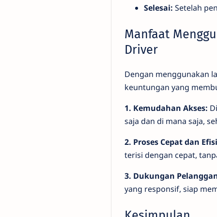
Selesai:
Setelah pen
Manfaat Menggun
Driver
Dengan menggunakan lay
keuntungan yang membua
1. Kemudahan Akses:
Di
saja dan di mana saja, s
2. Proses Cepat dan Efis
terisi dengan cepat, ta
3. Dukungan Pelanggan
yang responsif, siap mem
Kesimpulan