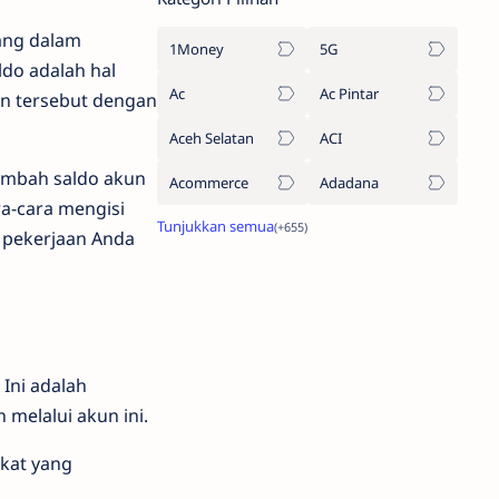
dang dalam
1Money
5G
ldo adalah hal
Ac
Ac Pintar
an tersebut dengan
Aceh Selatan
ACI
mbah saldo akun
Acommerce
Adadana
ra-cara mengisi
a pekerjaan Anda
Ini adalah
 melalui akun ini.
gkat yang