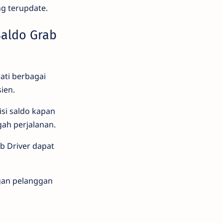
ng terupdate.
Saldo Grab
ti berbagai
ien.
i saldo kapan
gah perjalanan.
b Driver dapat
gan pelanggan