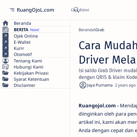
RuangOjoL.com
Beranda
BERITA
Beranda
Grab
Ojek Online
Cara Mudah
E-Wallet
Kurir
Otomotif
Driver Mela
Tentang Kami
Hubungi Kami
Isi saldo Grab Driver mud
Kebijakan Privasi
dengan QRIS & klaim Kode 
Syarat Ketentuan
Disclaimer
2 years ago
Ruangojol.com -
Mendapa
diinginkan oleh para pen
artikel ini, kami akan m
Anda dengan cepat dan e