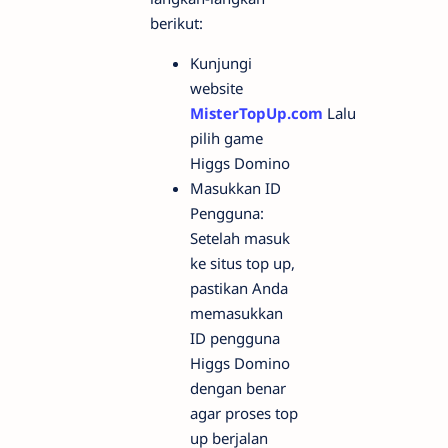
berikut:
Kunjungi
website
MisterTopUp.com
Lalu
pilih game
Higgs Domino
Masukkan ID
Pengguna:
Setelah masuk
ke situs top up,
pastikan Anda
memasukkan
ID pengguna
Higgs Domino
dengan benar
agar proses top
up berjalan