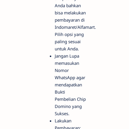
Anda bahkan
bisa melakukan
pembayaran di
Indomaret/Alfamart.
Pilih opsi yang
paling sesuai
untuk Anda.
Jangan Lupa
memasukan
Nomor
WhatsApp agar
mendapatkan
Bukti
Pembelian Chip
Domino yang
Sukses.
Lakukan
Pembayaran: