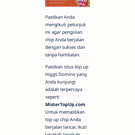
Pastikan Anda
mengikuti petunjuk
ini agar pengisian
chip Anda berjalan
dengan sukses dan
tanpa hambatan.
Pastikan situs top up
Higgs Domino yang
Anda kunjungi
adalah terpercaya
seperti
MisterTopUp.com
.
Untuk memastikan
top up chip Anda
berjalan lancar, ikuti
langkah-langkah