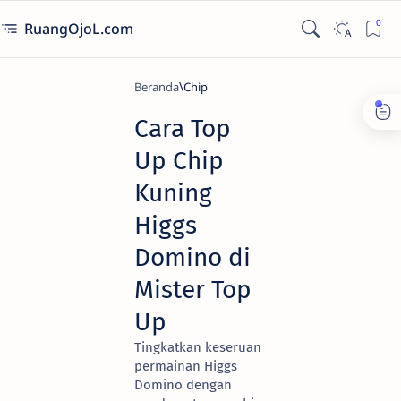
RuangOjoL.com
Beranda
Chip
Cara Top
Up Chip
Kuning
Higgs
Domino di
Mister Top
Up
Tingkatkan keseruan
permainan Higgs
Domino dengan