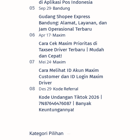
di Aplikasi Pos Indonesia
Gudang Shopee Express
Bandung: Alamat, Layanan, dan
Jam Operasional Terbaru
Cara Cek Maxim Prioritas di
Taxsee Driver Terbaru | Mudah
dan Cepat!
Cara Melihat ID Akun Maxim
Customer dan ID Login Maxim
Driver
Kode Undangan Tiktok 2026 |
7N87646476087 | Banyak
Keuntungannya!
Kategori Pilihan