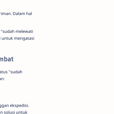
iriman. Dalam hal
 "sudah melewati
i untuk mengatasi
ambat
atus "sudah
an:
gan ekspedisi.
 solusi untuk