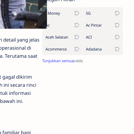
1Money
5G
Ac
Ac Pintar
Aceh Selatan
ACI
detail yang jelas
operasional di
Acommerce
Adadana
a. Terutama saat
 gagal dikirim
 ini secara rinci
tuk informasi
 bawah ini.
familiar bagi