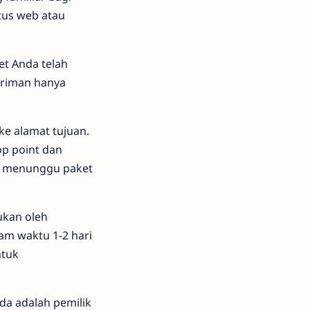
tus web atau
et Anda telah
giriman hanya
ke alamat tujuan.
op point dan
n menunggu paket
ukan oleh
am waktu 1-2 hari
ntuk
da adalah pemilik