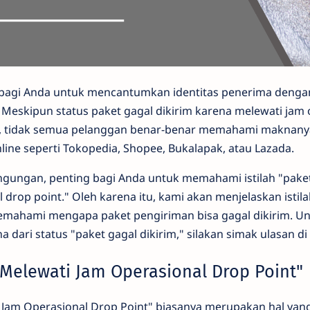
 bagi Anda untuk mencantumkan identitas penerima dengan 
Meskipun status paket gagal dikirim karena melewati jam 
a, tidak semua pelanggan benar-benar memahami maknany
nline seperti Tokopedia, Shopee, Bukalapak, atau Lazada.
gungan, penting bagi Anda untuk memahami istilah "paket
drop point." Oleh karena itu, kami akan menjelaskan istilah
emahami mengapa paket pengiriman bisa gagal dikirim. Un
a dari status "paket gagal dikirim," silakan simak ulasan di
 Melewati Jam Operasional Drop Point"
Jam Operasional Drop Point" biasanya merupakan hal yang 