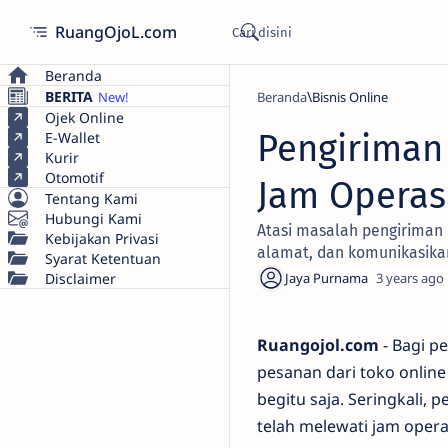
RuangOjoL.com
Beranda
BERITA
Beranda
Bisnis Online
Ojek Online
Pengiriman 
E-Wallet
Kurir
Otomotif
Jam Operas
Tentang Kami
Hubungi Kami
Atasi masalah pengiriman 
Kebijakan Privasi
alamat, dan komunikasikan
Syarat Ketentuan
Disclaimer
3 years ago
Ruangojol.com
- Bagi p
pesanan dari toko onlin
begitu saja. Seringkali,
telah melewati jam opera