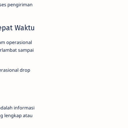
oses pengiriman
epat Waktu
am operasional
erlambat sampai
erasional drop
adalah informasi
ng lengkap atau