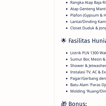
Rangka Atap Baja R
Atap Genteng Manti
Plafon (Gypsum & H
Lantai/Dinding Ka
Closet Duduk & Jon
🌟 Fasilitas Huni
Listrik PLN 1300 Wa
Sumur Bor, Mesin &
Shower & Jetwashe
Instalasi TV, AC & E
Pagar/Gerbang den
Batu Alam 'Paras Dj
Molding 'Ruang/Din
🎁 Bonus: