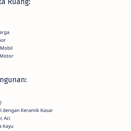
ata Ruang:
arga
por
 Mobil
 Motor
angunan:
)
il dengan Keramik Kasar
, Aci
a Kayu