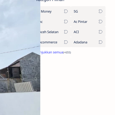
1Money
5G
Ac
Ac Pintar
Aceh Selatan
ACI
Acommerce
Adadana