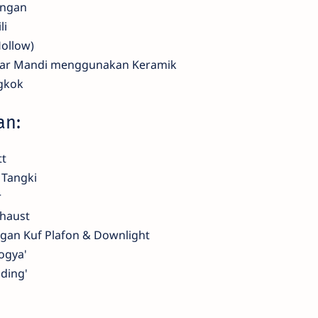
ingan
li
ollow)
mar Mandi menggunakan Keramik
gkok
an:
tt
 Tangki
r
xhaust
gan Kuf Plafon & Downlight
ogya'
ding'