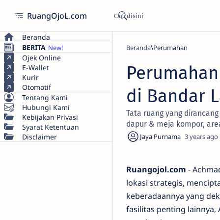
RuangOjoL.com
Beranda
BERITA
Beranda
Perumahan
Ojek Online
Perumahan
E-Wallet
Kurir
Otomotif
di Bandar 
Tentang Kami
Hubungi Kami
Tata ruang yang dirancan
Kebijakan Privasi
dapur & meja kompor, area
Syarat Ketentuan
Disclaimer
3 years ago
Ruangojol.com
- Achma
lokasi strategis, mencip
keberadaannya yang deka
fasilitas penting lainny