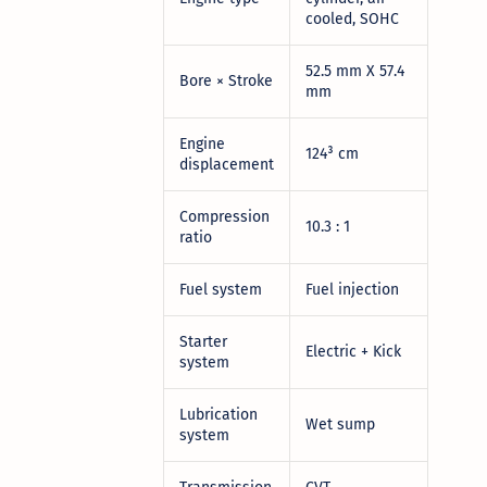
cooled, SOHC
52.5 mm X 57.4
Bore × Stroke
mm
Engine
124³ cm
displacement
Compression
10.3 : 1
ratio
Fuel system
Fuel injection
Starter
Electric + Kick
system
Lubrication
Wet sump
system