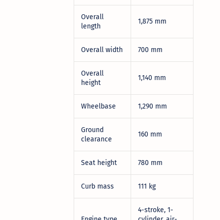
Overall
1,875 mm
length
Overall width
700 mm
Overall
1,140 mm
height
Wheelbase
1,290 mm
Ground
160 mm
clearance
Seat height
780 mm
Curb mass
111 kg
4-stroke, 1-
Engine type
cylinder, air-