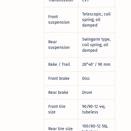
Transmission
CVT
Telescopic, coil
Front
spring, oil
suspension
damped
Swingarm type,
Rear
coil spring, oil
suspension
damped
Rake / Trail
26°40' / 90 mm
Front brake
Disc
Rear brake
Drum
Front tire
90/90-12 44J,
size
tubeless
100/80-12 56J,
Rear tire size