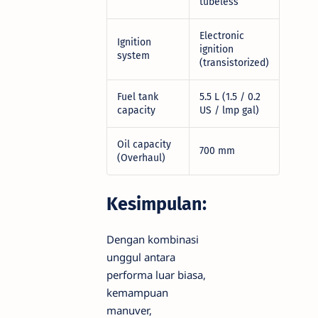
tubeless
Electronic
Ignition
ignition
system
(transistorized)
Fuel tank
5.5 L (1.5 / 0.2
capacity
US / lmp gal)
Oil capacity
700 mm
(Overhaul)
Kesimpulan:
Dengan kombinasi
unggul antara
performa luar biasa,
kemampuan
manuver,