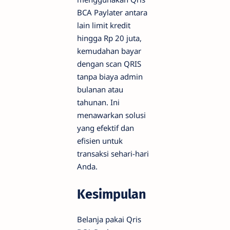
BCA Paylater antara
lain limit kredit
hingga Rp 20 juta,
kemudahan bayar
dengan scan QRIS
tanpa biaya admin
bulanan atau
tahunan. Ini
menawarkan solusi
yang efektif dan
efisien untuk
transaksi sehari-hari
Anda.
Kesimpulan
Belanja pakai Qris