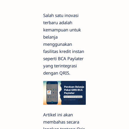
Salah satu inovasi
terbaru adalah
kemampuan untuk
belanja
menggunakan
fasilitas kredit instan
seperti BCA Paylater
yang terintegrasi
dengan QRIS.
Artikel ini akan
membahas secara