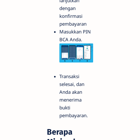
lanjutkan
dengan
konfirmasi
pembayaran
Masukkan PIN
BCA Anda.
Transaksi
selesai, dan
Anda akan
menerima
bukti
pembayaran.
Berapa