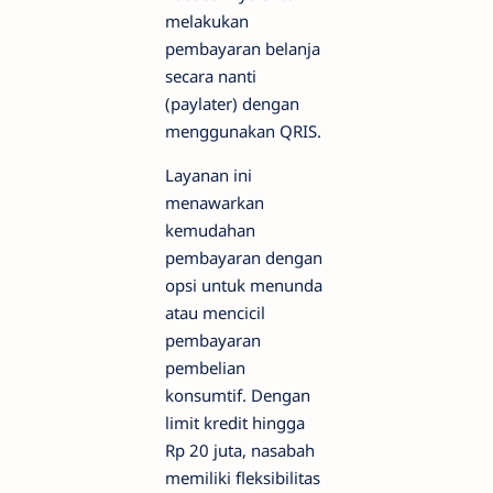
melakukan
pembayaran belanja
secara nanti
(paylater) dengan
menggunakan QRIS.
Layanan ini
menawarkan
kemudahan
pembayaran dengan
opsi untuk menunda
atau mencicil
pembayaran
pembelian
konsumtif. Dengan
limit kredit hingga
Rp 20 juta, nasabah
memiliki fleksibilitas