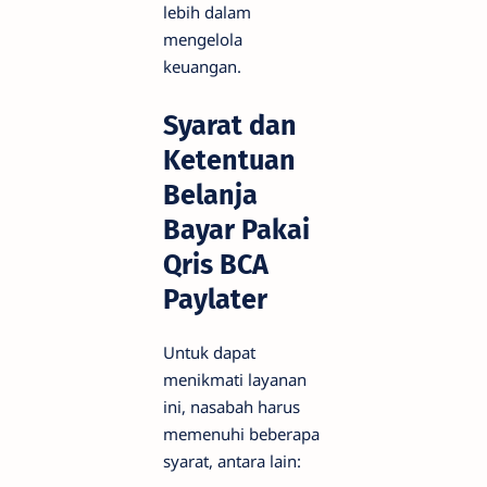
lebih dalam
mengelola
keuangan.
Syarat dan
Ketentuan
Belanja
Bayar Pakai
Qris BCA
Paylater
Untuk dapat
menikmati layanan
ini, nasabah harus
memenuhi beberapa
syarat, antara lain: