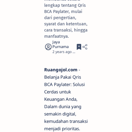
lengkap tentang Qris
BCA Paylater, mulai
dari pengertian,
syarat dan ketentuan,
cara transaksi, hingga
manfaatnya.
2 years ago
2
Ruangojol.com
-
Belanja Pakai Qris
BCA Paylater: Solusi
Cerdas untuk
Keuangan Anda,
Dalam dunia yang
semakin digital,
kemudahan transaksi
menjadi prioritas.