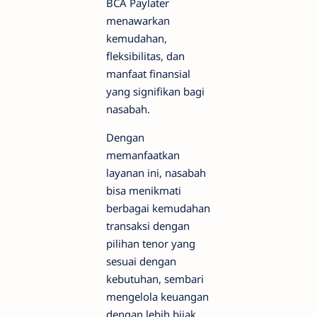
BCA Paylater
menawarkan
kemudahan,
fleksibilitas, dan
manfaat finansial
yang signifikan bagi
nasabah.
Dengan
memanfaatkan
layanan ini, nasabah
bisa menikmati
berbagai kemudahan
transaksi dengan
pilihan tenor yang
sesuai dengan
kebutuhan, sembari
mengelola keuangan
dengan lebih bijak.