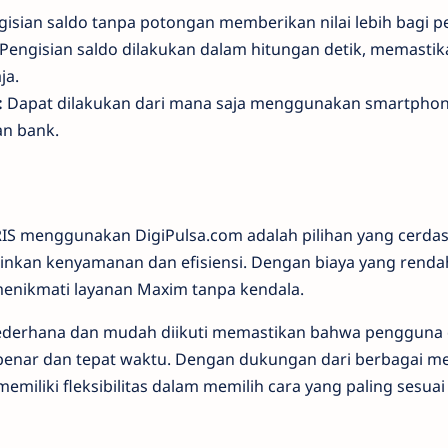
isian saldo tanpa potongan memberikan nilai lebih bagi 
Pengisian saldo dilakukan dalam hitungan detik, memastik
ja.
:
Dapat dilakukan dari mana saja menggunakan smartpho
an bank.
IS menggunakan DigiPulsa.com adalah pilihan yang cerdas 
nkan kenyamanan dan efisiensi. Dengan biaya yang renda
enikmati layanan Maxim tanpa kendala.
ederhana dan mudah diikuti memastikan bahwa pengguna
benar dan tepat waktu. Dengan dukungan dari berbagai m
iliki fleksibilitas dalam memilih cara yang paling sesua