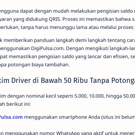
 pengguna dapat dengan mudah melakukan pengisian sald
aran yang didukung QRIS. Proses ini memastikan bahwa s
erlukan, tanpa harus menunggu lama atau melalui proses 
ntuk memberikan panduan langkah demi langkah tentang ca
menggunakan DigiPulsa.com. Dengan mengikuti langkah-la
at memastikan pengisian saldo yang lancar dan efisien, s
npa potongan biaya tambahan.
axim Driver di Bawah 50 Ribu Tanpa Poton
m dengan nominal kecil seperti 5.000, 10.000, hingga 50.00
h berikut ini:
Pulsa.com
menggunakan smartphone Anda (situs ini bel
.
an menggunakan nomor WhatsApp yang aktif untuk mener