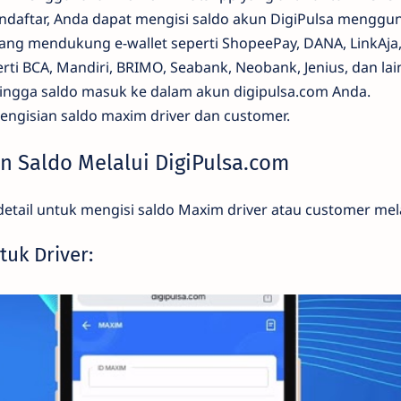
endaftar, Anda dapat mengisi saldo akun DigiPulsa mengg
ng mendukung e-wallet seperti ShopeePay, DANA, LinkAja
ti BCA, Mandiri, BRIMO, Seabank, Neobank, Jenius, dan lai
hingga saldo masuk ke dalam akun digipulsa.com Anda.
engisian saldo maxim driver dan customer.
n Saldo Melalui DigiPulsa.com
etail untuk mengisi saldo Maxim driver atau customer mela
tuk Driver: