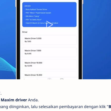
".
 Maxim driver
Anda.
 yang diinginkan, lalu selesaikan pembayaran dengan klik "
B