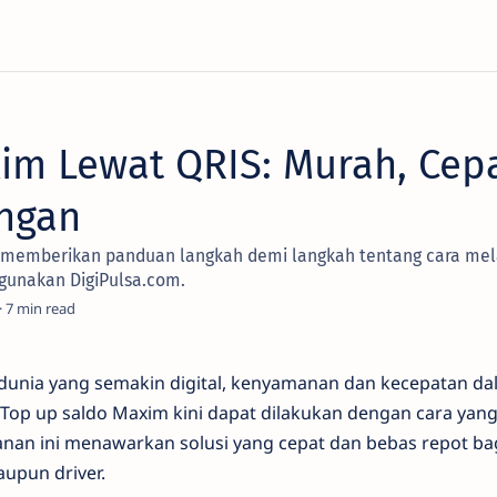
im Lewat QRIS: Murah, Cepa
ngan
uk memberikan panduan langkah demi langkah tentang cara me
unakan DigiPulsa.com.
7
dunia yang semakin digital, kenyamanan dan kecepatan da
Top up saldo Maxim kini dapat dilakukan dengan cara yang 
nan ini menawarkan solusi yang cepat dan bebas repot b
upun driver.