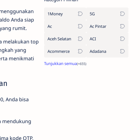
o menggunakan
1Money
5G
aldo Anda siap
Ac
Ac Pintar
yang rumit.
Aceh Selatan
ACI
ra melakukan top
ngkah yang
Acommerce
Adadana
erta menikmati
gan
0, Anda bisa
um mendukung
ima kode OTP.