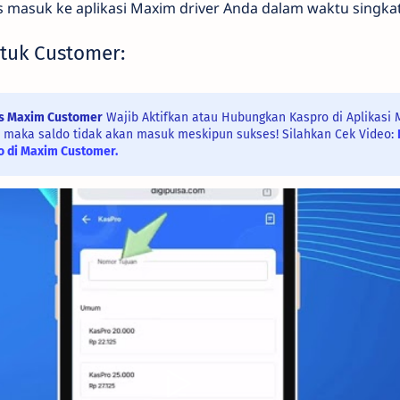
s masuk ke aplikasi Maxim driver Anda dalam waktu singkat
ntuk Customer:
s Maxim Customer
Wajib Aktifkan atau Hubungkan Kaspro di Aplikasi 
n maka saldo tidak akan masuk meskipun sukses! Silahkan
Cek Video:
 di Maxim Customer.